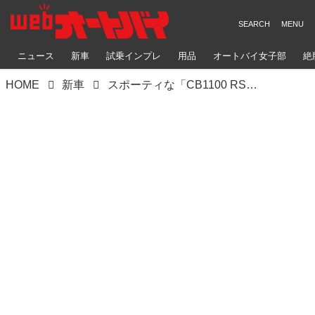
ニュース
新車
試乗インプレ
用品
オートバイ女子部
絶
HOME
新車
スポーティな「CB1100 RS」が新登場！