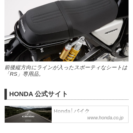
前後縦方向にラインが入ったスポーティなシートは
「RS」専用品。
HONDA 公式サイト
Honda│バイク
www.honda.co.jp
Hondaのホームページです。4輪
製品、2輪製品、汎用製品、モー