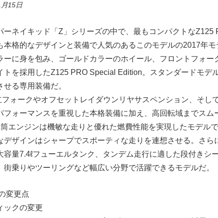
1月15日
ネイキッド「Z」シリーズの中で、最もコンパクトなZ125 
も本格的なデザインと装備で人気のあるこのモデルの2017年
ラーに身を包み、ゴールドカラーのホイール、フロントフォー
を採用したZ125 PRO Special Edition。スタンダード
させる専用装備だ。
は倒立フォークやオフセットレイダウンリヤサスペンション、そし
パフォーマンスを重視した本格装備に加え、高回転域までスム
気筒エンジンは機敏な走りと優れた燃費性能を実現したモデルで
なデザインはシャープでスポーティな走りを連想させる。さら
大容量7.4ℓフューエルタンク、タンデム走行に適した段付きシ
、街乗りやツーリングなど幅広い分野で活躍できるモデルだ。
らの変更点
ィックの変更