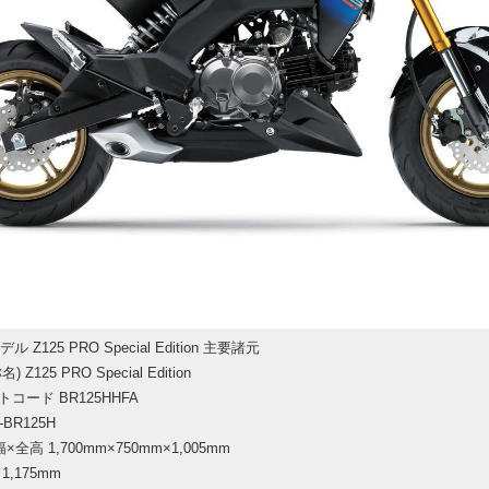
ル Z125 PRO Special Edition 主要諸元
 Z125 PRO Special Edition
コード BR125HHFA
-BR125H
全高 1,700mm×750mm×1,005mm
1,175mm