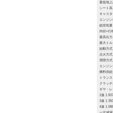
最低地上高
シート高 
キャスター
エンジン
総排気量 1
内径×行程/
最高出力 7.
最大トルク 
始動方式
点火方式
潤滑方式
エンジンオ
燃料供給
トランス
クラッチ
ギヤ・レシオ
2速 1.937
3速 1.350
4速 1.086
一次減速比/二