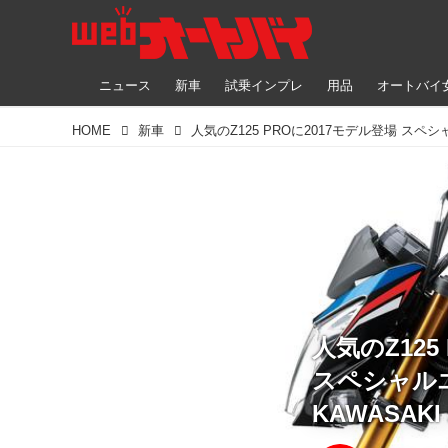
ニュース
新車
試乗インプレ
用品
オートバイ
HOME
新車
人気のZ125
スペシャル
KAWASAKI Z