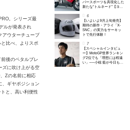
パースポーツを具現化した
新たな“トルネード”【ヨシ
ムラ伝】
PRO。シリーズ最
【いよいよ9月上旬発売】
期待の新作・アライ「X-
モデルが発表され
SNC」の実力をサーキッ
トで先行体験！
クアウターチューブ
モデルと比べ、よりスポ
【スペシャルインタビュ
ー】MotoGP世界ランキン
グ2位でも「理想には程遠
て前後のペタルブレ
い」──小椋 藍が今日も走
り続ける理由
ーズに吹け上がる空
、Zの名前に相応
に、ギヤポジション
ートと、高い利便性