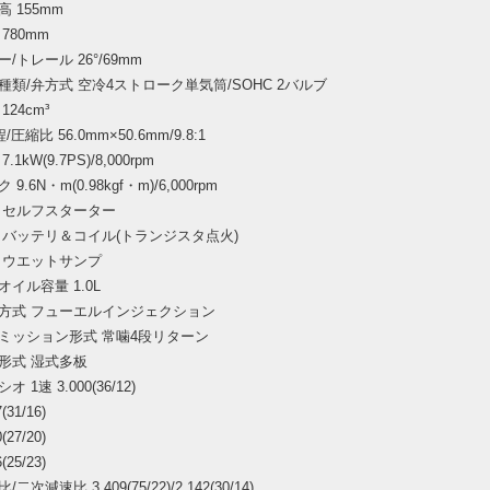
 155mm
780mm
/トレール 26°/69mm
種類/弁方式 空冷4ストローク単気筒/SOHC 2バルブ
24cm³
圧縮比 56.0mm×50.6mm/9.8:1
1kW(9.7PS)/8,000rpm
9.6N・m(0.98kgf・m)/6,000rpm
 セルフスターター
 バッテリ＆コイル(トランジスタ点火)
 ウエットサンプ
イル容量 1.0L
方式 フューエルインジェクション
ミッション形式 常噛4段リターン
形式 湿式多板
 1速 3.000(36/12)
(31/16)
(27/20)
(25/23)
次減速比 3.409(75/22)/2.142(30/14)