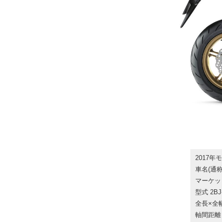
2017年モデ
車名(通称名)
マーケット
型式 2BJ
全長×全幅×
軸間距離 