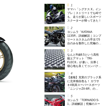
ヤマハ「シグナス X」イン
プレ｜ストリートでも峠で
も、走りが楽しいスポーツ
スクーターが帰ってきた！
ヨシムラ「KATANA
1135R」詳細解説｜コンプ
リートカスタムの手法で5
台のみを製作した究極の銘
刀【ヨシムラ伝】
なんとR値8.5という高性
能エアマット「TRI-
FLEC8」が凄い。分厚く
寝心地も良くてコンパクト
なオールシーズン対応マッ
トを試してみた〈若林浩志
のスーパー・カブカブ・ダ
【速報】充実のブラック系
イアリーズ Vol.385〉
に北米独自色も！ カワサ
キ4気筒スーパースポーツ
「ニンジャZX-6R」の
2027年モデルを発表、2気
筒ニンジャも出たよ【海
外】
ヨシムラ「TORNADO S-
1」詳細解説｜究極のスー