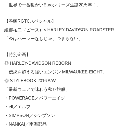
「世界で一番暖かいEuroシリーズ生誕20周年！」
【巻頭RGTCスペシャル】
綾部祐二（ピース）× HARLEY-DAVIDSON ROADSTER
「今はハーレーなしじゃ、つまらない」
【特別企画】
◎ HARLEY-DAVIDSON REBORN
「伝統を超える強いエンジン MILWAUKEE-EIGHT」
◎ STYLEBOOK 2016 A/W
「最新ウェアで味わう秋冬旅服」
・POWERAGE／パワーエイジ
・elf／エルフ
・SIMPSON／シンプソン
・NANKAI／南海部品