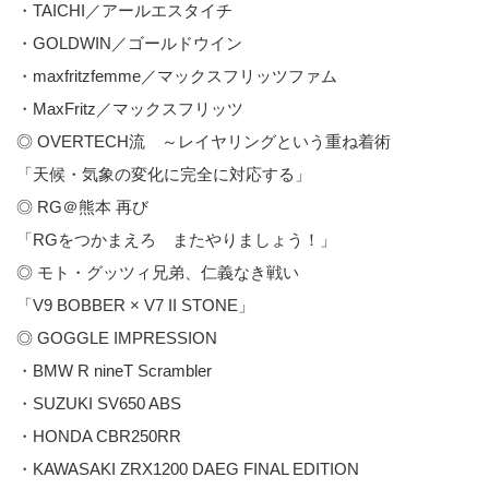
・TAICHI／アールエスタイチ
・GOLDWIN／ゴールドウイン
・maxfritzfemme／マックスフリッツファム
・MaxFritz／マックスフリッツ
◎ OVERTECH流 ～レイヤリングという重ね着術
「天候・気象の変化に完全に対応する」
◎ RG＠熊本 再び
「RGをつかまえろ またやりましょう！」
◎ モト・グッツィ兄弟、仁義なき戦い
「V9 BOBBER × V7 II STONE」
◎ GOGGLE IMPRESSION
・BMW R nineT Scrambler
・SUZUKI SV650 ABS
・HONDA CBR250RR
・KAWASAKI ZRX1200 DAEG FINAL EDITION