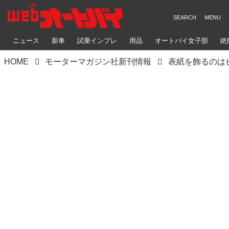
ニュース
新車
試乗インプレ
用品
オートバイ女子部
絶
HOME
モーターマガジン社新刊情報