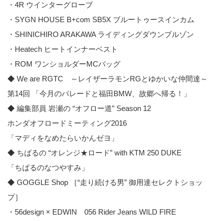
・4R ウインターグローブ
・SYGN HOUSE B+com SB5X ブルートゥースインカム
・SHINICHIRO ARAKAWA ライディングダウンブルゾン
・Heatech ヒートインナーベスト
・ROM ワンショルダーMCバッグ
◆ We are RGTC ～レイザーラモンRGとゆかいな仲間達～
第14回 「今月のパレードと福田BMW、故郷へ帰る！」
◆ 編集部員 岩瀬の “オフロー道” Season 12
ホンダオフロードミーティング2016
「マディをなめたらいかんゼヨ」
◆ ちぱるの “オレンジ★ロード” with KTM 250 DUKE
「ちぱるのなつやすみ」
◆ GOGGLE Shop ［“走り続ける男” 御用達セレクトショッ
プ］
・56design × EDWIN 056 Rider Jeans WILD FIRE