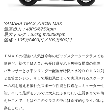
YAMAHA TMAX／IRON MAX
最高出力：48PS/6750rpm
最大トルク：5.4kg-m/5250rpm
価格：105万8400円／109万800円
ＴＭＡＸの根強い人気は今年のビッグスクータークラスでも
健在だ。初代ＴＭＡＸから受け継がれる独特な構成の車体、
バランサーと水平シリンダー配置が特徴の水冷ＤＯＨＣ並列
２気筒エンジン、そして駆動系によって実現されるスクータ
ーの域を超える優れたスポーツ性能と快適なコミューター性
能。そして最新モデルでは大人にふさわしい上質さまでを備
えたことで、もはやこのクラスの中には直接的なライバルは
存在しない。