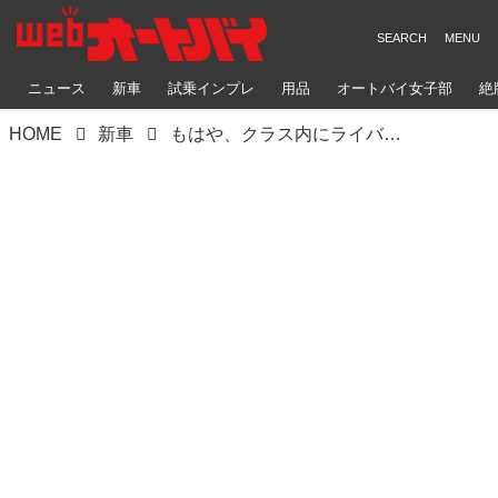
ニュース
新車
試乗インプレ
用品
オートバイ女子部
絶
HOME
新車
もはや、クラス内にライバルはいない！ 【ジャパン・バイク・オブ・ザ・イヤー 2016】