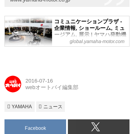
コミュニケーションプラザ -
企業情報, ショールーム, ミュ
ージアム, 展示 | ヤマハ発動機
株式会社 企業情報
global.yamaha-motor.com
「過去・現在・未来」と「コミュ
ニケーション」をキーワードにヤ
マハ発動機とその製品を紹介する
企業ミュージアムです。,[企業情
報, ショールーム, ミュージアム,
2016-07-16
展示]
webオートバイ編集部
YAMAHA
ニュース
Facebook