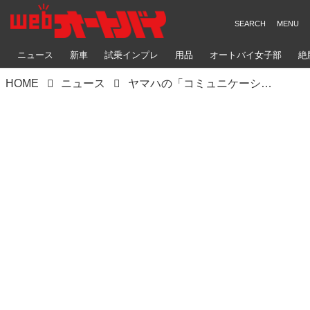
ニュース
新車
試乗インプレ
用品
オートバイ女子部
絶
HOME
ニュース
ヤマハの「コミュニケーションプラザ」が12年ぶりリニューアル！