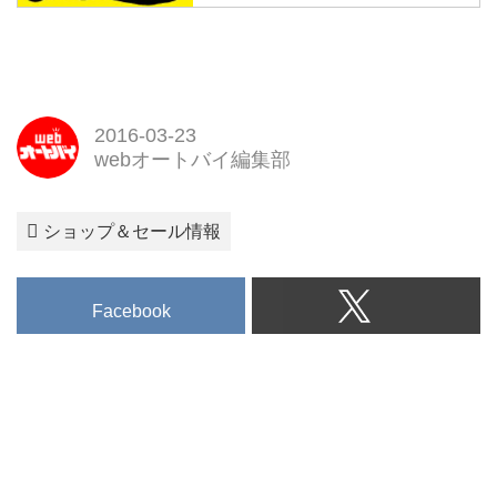
2016-03-23
webオートバイ編集部
ショップ＆セール情報
Facebook