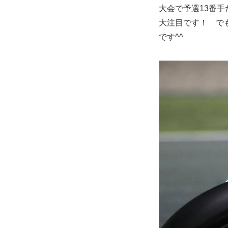
大会で予選13番
大注目です！ で
です^^