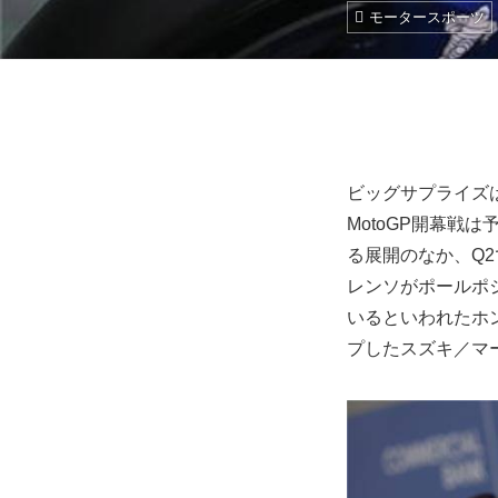
モータースポーツ
ビッグサプライズ
MotoGP開幕戦
る展開のなか、Q2
レンソがポールポ
いるといわれたホ
プしたスズキ／マ