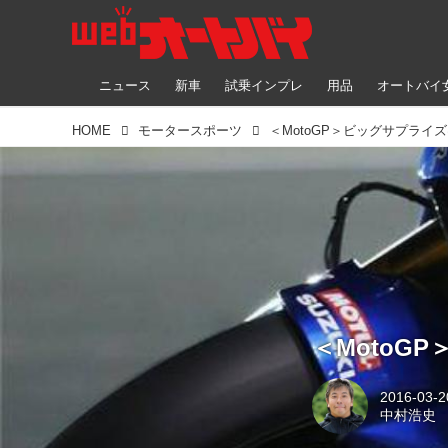
ニュース
新車
試乗インプレ
用品
オートバイ
HOME
モータースポーツ
＜MotoGP＞ビッグサプライ
＜MotoG
2016-03-2
中村浩史