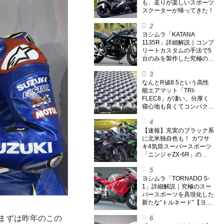
も、走りが楽しいスポーツ
スクーターが帰ってきた！
ヨシムラ「KATANA
1135R」詳細解説｜コンプ
リートカスタムの手法で5
台のみを製作した究極の銘
刀【ヨシムラ伝】
なんとR値8.5という高性
能エアマット「TRI-
FLEC8」が凄い。分厚く
寝心地も良くてコンパクト
なオールシーズン対応マッ
トを試してみた〈若林浩志
のスーパー・カブカブ・ダ
【速報】充実のブラック系
イアリーズ Vol.385〉
に北米独自色も！ カワサ
キ4気筒スーパースポーツ
「ニンジャZX-6R」の
2027年モデルを発表、2気
筒ニンジャも出たよ【海
外】
ヨシムラ「TORNADO S-
1」詳細解説｜究極のスー
パースポーツを具現化した
新たな“トルネード”【ヨシ
ムラ伝】
、まずは昨年のこの