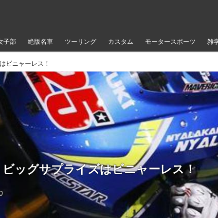
女子部
絶版名車
ツーリング
カスタム
モータースポーツ
雑
ズはビニャーレス！
P＞ビッグサプライズはビニャーレス！
0