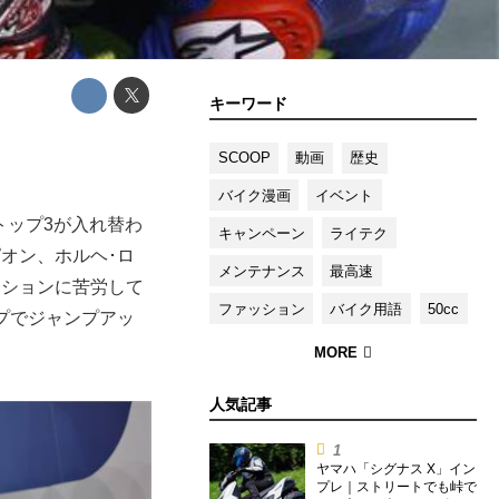
キーワード
SCOOP
動画
歴史
バイク漫画
イベント
トップ3が入れ替わ
キャンペーン
ライテク
ピオン、ホルヘ･ロ
メンテナンス
最高速
ーションに苦労して
ファッション
バイク用語
50cc
プでジャンプアッ
人気記事
ヤマハ「シグナス X」イン
プレ｜ストリートでも峠で