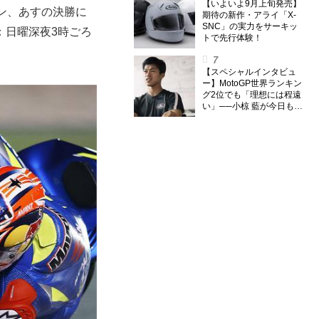
【いよいよ9月上旬発売】
ン、あすの決勝に
期待の新作・アライ「X-
SNC」の実力をサーキッ
：日曜深夜3時ごろ
トで先行体験！
【スペシャルインタビュ
ー】MotoGP世界ランキン
グ2位でも「理想には程遠
い」──小椋 藍が今日も走
り続ける理由