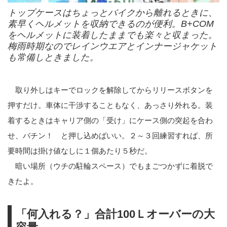
トップケースはちょっとバイクから離れるときに、
素早くヘルメットを収納できるのが便利。B+COM
をヘルメットに装着したままでも楽々と収まった。
梅雨時期なのでレインウエアとインナージャケット
も常備しときました。
取り外しはキーでロックを解除してからリリースボタンを
押すだけ。車体に干渉することもなく、あっさり外れる。装
着するときはキャリア側の「受け」にケース側の突起を合わ
せ、バチン！ と押し込めばいい。２～３回練習すれば、所
要時間は掛け値なしに１個あたり５秒だ。
暗い場所（ウチの駐輪スペース）でもまごつかずに着脱で
きたよ。
「何入れる？」合計100Ｌオーバーの大