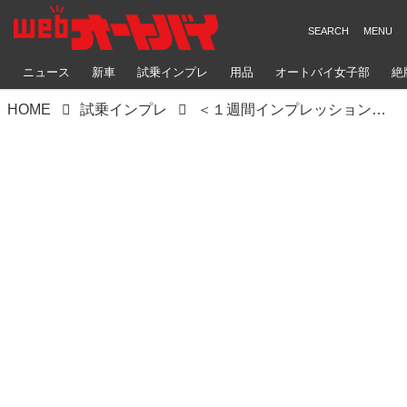
ニュース
新車
試乗インプレ
用品
オートバイ女子部
絶
HOME
試乗インプレ
＜１週間インプレッション＞SUZUKI BANDIT1250F 太田安治 ２日目