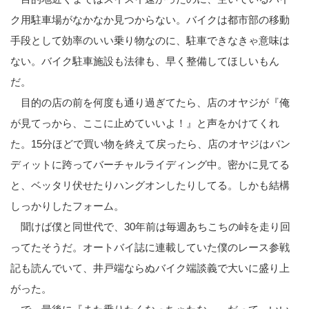
ク用駐車場がなかなか見つからない。バイクは都市部の移動
手段として効率のいい乗り物なのに、駐車できなきゃ意味は
ない。バイク駐車施設も法律も、早く整備してほしいもん
だ。
目的の店の前を何度も通り過ぎてたら、店のオヤジが『俺
が見てっから、ここに止めていいよ！』と声をかけてくれ
た。15分ほどで買い物を終えて戻ったら、店のオヤジはバン
ディットに跨ってバーチャルライディング中。密かに見てる
と、ベッタリ伏せたりハングオンしたりしてる。しかも結構
しっかりしたフォーム。
聞けば僕と同世代で、30年前は毎週あちこちの峠を走り回
ってたそうだ。オートバイ誌に連載していた僕のレース参戦
記も読んでいて、井戸端ならぬバイク端談義で大いに盛り上
がった。