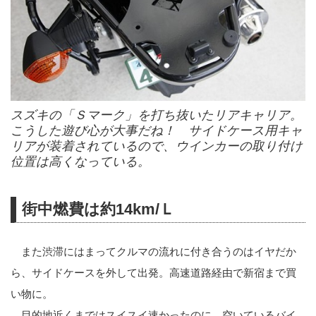
スズキの「Ｓマーク」を打ち抜いたリアキャリア。
こうした遊び心が大事だね！ サイドケース用キャ
リアが装着されているので、ウインカーの取り付け
位置は高くなっている。
街中燃費は約14km/Ｌ
また渋滞にはまってクルマの流れに付き合うのはイヤだか
ら、サイドケースを外して出発。高速道路経由で新宿まで買
い物に。
目的地近くまではスイスイ速かったのに、空いているバイ