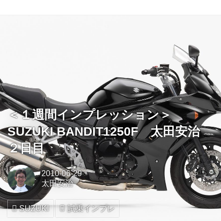
＜１週間インプレッション＞
SUZUKI BANDIT1250F 太田安治
２日目
2010-06-29
太田安治
SUZUKI
試乗インプレ