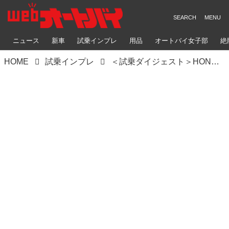
ニュース
新車
試乗インプレ
用品
オートバイ女子部
絶
HOME
試乗インプレ
＜試乗ダイジェスト＞HONDA CB1100 TYPE Ⅰ（2010年）前篇