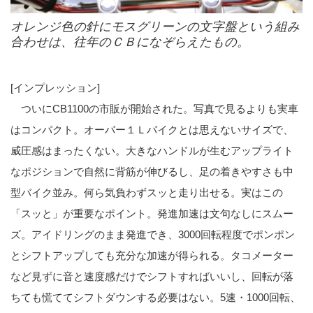
オレンジ色の針にモスグリーンの文字盤という組み
合わせは、往年のＣＢになぞらえたもの。
[インプレッション]
ついにCB1100の市販が開始された。写真で見るよりも実車
はコンパクト。オーバー１Ｌバイクとは思えないサイズで、
威圧感はまったくない。大きなハンドルが生むアップライト
なポジションで自然に背筋が伸びるし、足の着きやすさも中
型バイク並み。何ら気負わずスッと走り出せる。実はこの
「スッと」が重要なポイント。発進加速は文句なしにスムー
ズ。アイドリングのまま発進でき、3000回転程度でポンポン
とシフトアップしても充分な加速が得られる。タコメーター
など見ずに音と速度感だけでシフトすればいいし、回転が落
ちても慌ててシフトダウンする必要はない。5速・1000回転、