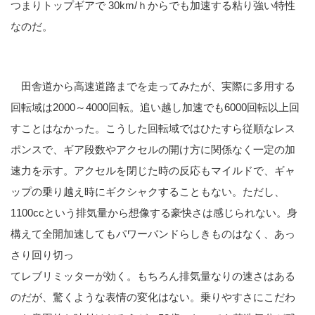
つまりトップギアで 30km/ｈからでも加速する粘り強い特性
なのだ。
田舎道から高速道路までを走ってみたが、実際に多用する
回転域は2000～4000回転。追い越し加速でも6000回転以上回
すことはなかった。こうした回転域ではひたすら従順なレス
ポンスで、ギア段数やアクセルの開け方に関係なく一定の加
速力を示す。アクセルを閉じた時の反応もマイルドで、ギャ
ップの乗り越え時にギクシャクすることもない。ただし、
1100ccという排気量から想像する豪快さは感じられない。身
構えて全開加速してもパワーバンドらしきものはなく、あっ
さり回り切っ
てレブリミッターが効く。もちろん排気量なりの速さはある
のだが、驚くような表情の変化はない。乗りやすさにこだわ