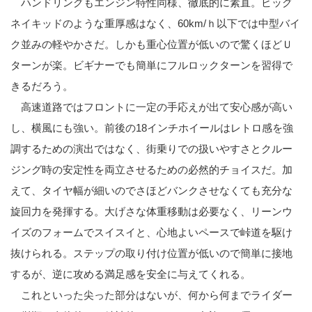
ハンドリングもエンジン特性同様、徹底的に素直。ビッグ
ネイキッドのような重厚感はなく、60km/ｈ以下では中型バイ
ク並みの軽やかさだ。しかも重心位置が低いので驚くほどＵ
ターンが楽。ビギナーでも簡単にフルロックターンを習得で
きるだろう。
高速道路ではフロントに一定の手応えが出て安心感が高い
し、横風にも強い。前後の18インチホイールはレトロ感を強
調するための演出ではなく、街乗りでの扱いやすさとクルー
ジング時の安定性を両立させるための必然的チョイスだ。加
えて、タイヤ幅が細いのでさほどバンクさせなくても充分な
旋回力を発揮する。大げさな体重移動は必要なく、リーンウ
イズのフォームでスイスイと、心地よいペースで峠道を駆け
抜けられる。ステップの取り付け位置が低いので簡単に接地
するが、逆に攻める満足感を安全に与えてくれる。
これといった尖った部分はないが、何から何までライダー