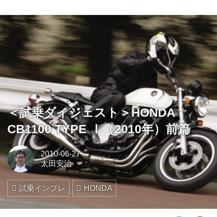
＜試乗ダイジェスト＞HONDA
CB1100 TYPE Ⅰ（2010年）前篇
2010-06-27
太田安治
試乗インプレ
HONDA