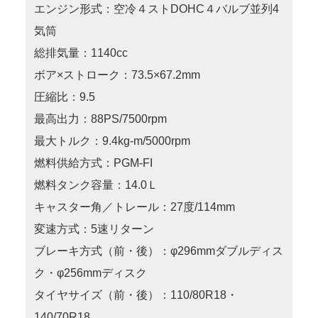
エンジン形式：空冷４ストDOHC４バルブ並列4
気筒
総排気量：1140cc
ボア×ストローク：73.5×67.2mm
圧縮比：9.5
最高出力：88PS/7500rpm
最大トルク：9.4kg-m/5000rpm
燃料供給方式：PGM-FI
燃料タンク容量：14.0Ｌ
キャスター角／トレール：27度/114mm
変速方式：5速リターン
ブレーキ方式（前・後）：φ296mmダブルディス
ク・φ256mmディスク
タイヤサイズ（前・後）：110/80R18・
140/70R18