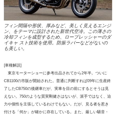
フィン間隔や形状、厚みなど、美しく見えるエンジ
ン、をテーマに設計された新世代空冷。この薄さの
冷却フィンを成型するため、ロープレッシャーのダ
イキャ スト技術を使用。防振ラバーなどがないの
も美しい。
[車種解説]
東京モーターショーに参考出品されてから2年半。ついに
CB1100の市販が開始された。普通に判断すれば09年に生産終
了したCB750の後継車だが、実車を目の前にするとそうは見
えない。750のような質実剛健さはないが、派手ではなく、迫
力や個性を主張しているわけでもない。だが、見る者を惹き
付ける「何か」が確かに存在している。また、厳しい騒音・