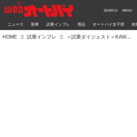
ニュース
新車
試乗インプレ
用品
オートバイ女子部
絶
HOME
試乗インプレ
＜試乗ダイジェスト＞KAWASAKI ZRX1200 DAEG（2009年）