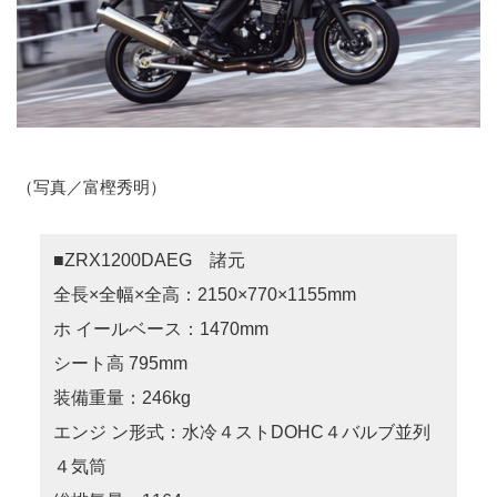
（写真／富樫秀明）
■ZRX1200DAEG 諸元
全長×全幅×全高：2150×770×1155mm
ホ イールベース：1470mm
シート高 795mm
装備重量：246kg
エンジ ン形式：水冷４ストDOHC４バルブ並列
４気筒