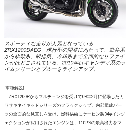
スポーティな走りが人気となっている
ZRX1200DAEG。現行型の開発にあたって、動弁系
から駆動系、吸排気、冷却系まで全面的なリファイ
ンがほどこされている。2010年はキャンディ系のラ
イムグリーンとブルーをラインアップ。
[車種解説]
ZRX1200Rからフルチェンジを受けて09年2月に登場したカ
ワサキネイキッドシリーズのフラッグシップ。内部構成パー
ツの全面的な見直しを受け、燃料供給にケーヒン製34φインジ
ェクションが採用されたエンジンは、110PSの最高出力をマ