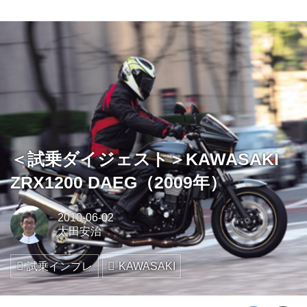
＜試乗ダイジェスト＞KAWASAKI
ZRX1200 DAEG（2009年）
2010-06-02
太田安治
試乗インプレ
KAWASAKI