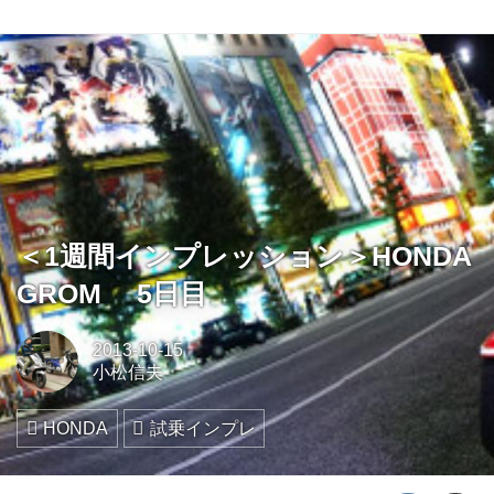
＜1週間インプレッション＞HONDA
GROM 5日目
2013-10-15
小松信夫
HONDA
試乗インプレ