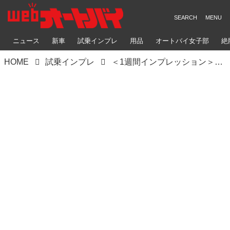
ニュース
新車
試乗インプレ
用品
オートバイ女子部
絶
HOME
試乗インプレ
＜1週間インプレッション＞HONDA GROM 5日目