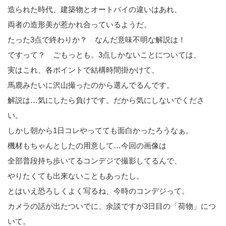
造られた時代、建築物とオートバイの違いはあれ、
両者の造形美が惹かれ合っているようだ。
たった3点で終わりか？ なんだ意味不明な解説は！
ですって？ ごもっとも。3点しかないことについては、
実はこれ、各ポイントで結構時間掛かけて、
馬鹿みたいに沢山撮ったのから選んでるんです。
解説は…気にしたら負けです。だから気にしないでくださ
い。
しかし朝から1日コレやってても面白かったろうなぁ。
機材もちゃんとしたの用意して…今回の画像は
全部普段持ち歩いてるコンデジで撮影してるんで、
やりたくても出来ないこともあったし。
とはいえ恐ろしくよく写るね、今時のコンデジって。
カメラの話が出たついでに、余談ですが3日目の「荷物」につ
いて。