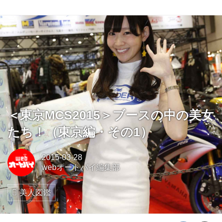
＜東京MCS2015＞ブースの中の美女
たち！（東京編・その1）
2015-03-28
webオートバイ編集部
美人図鑑