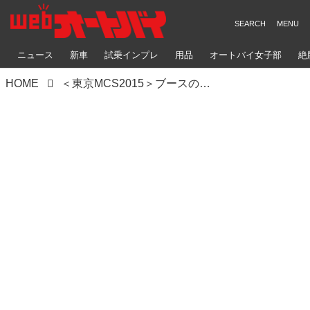
ニュース
新車
試乗インプレ
用品
オートバイ女子部
絶
HOME
＜東京MCS2015＞ブースの中の美女たち！（東京編・その1）