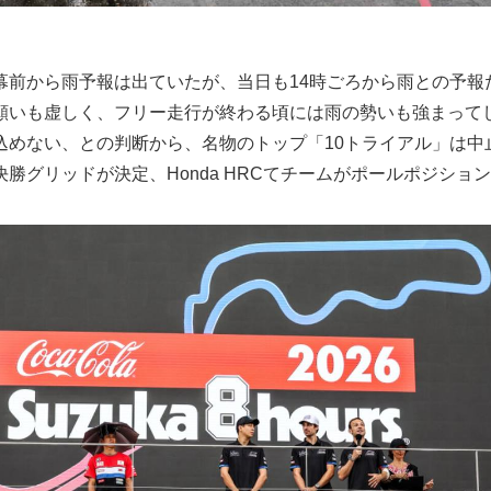
幕前から雨予報は出ていたが、当日も14時ごろから雨との予報
願いも虚しく、フリー走行が終わる頃には雨の勢いも強まって
込めない、との判断から、名物のトップ「10トライアル」は中
勝グリッドが決定、Honda HRCてチームがポールポジショ