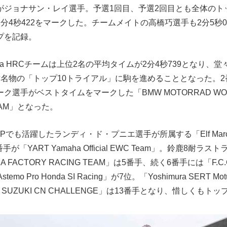
がジョナサン・レイ選手。予選1回目、予選2回目とも全体のト
分4秒422をマークした。チームメイトの高橋巧選手も2分5秒0
プを記録。
da HRCチームは上位2名の平均タイムが2分4秒739となり、
耐名物の「トップ10トライアル」に駒を進めることとなった。
ク選手がベストタイムをマークした「BMW MOTORRAD WO
TEAM」となった。
GPでも活躍したランディ・ド・プニエ選手が所属する「Elf Marc VD
4番手が「YART Yamaha Official EWC Team」。鈴鹿8耐
FACTORY RACING TEAM」は5番手、続く6番手には「F.C.C.
temo Pro Honda SI Racing」が7位。「Yoshimura SERT 
 SUZUKI CN CHALLENGE」は13番手となり、惜しくもト