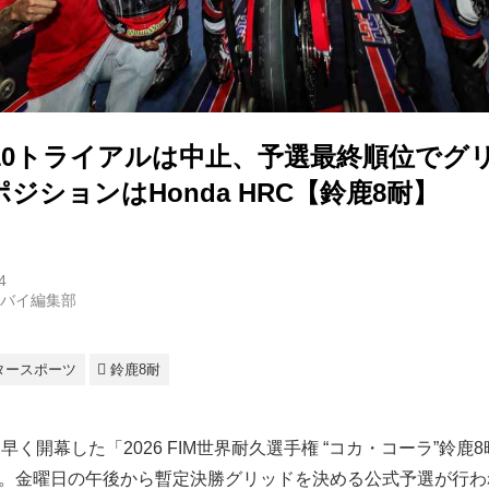
10トライアルは中止、予選最終順位でグ
ジションはHonda HRC【鈴鹿8耐】
4
トバイ編集部
タースポーツ
鈴鹿8耐
早く開幕した「2026 FIM世界耐久選手権 “コカ・コーラ”鈴鹿
会」。金曜日の午後から暫定決勝グリッドを決める公式予選が行