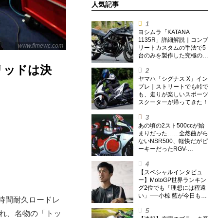
人気記事
ヨシムラ「KATANA
1135R」詳細解説｜コンプ
www.fimewc.com
リートカスタムの手法で5
台のみを製作した究極の銘
刀【ヨシムラ伝】
リッドは決
ヤマハ「シグナス X」イン
プレ｜ストリートでも峠で
も、走りが楽しいスポーツ
スクーターが帰ってきた！
あの頃の2スト500ccが始
まりだった……全然曲がら
ないNSR500、軽快だがピ
ーキーだったRGV-
Γ500【ノブ青木のA.M.R.
(アオキマニアックレーシ
ング) Vol.1】
【スペシャルインタビュ
ー】MotoGP世界ランキン
グ2位でも「理想には程遠
い」──小椋 藍が今日も走
8時間耐久ロードレ
り続ける理由
われ、名物の「トッ