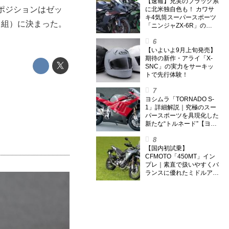
【速報】充実のブラック系
ポジションはゼッ
に北米独自色も！ カワサ
キ4気筒スーパースポーツ
ラ組）に決まった。
「ニンジャZX-6R」の
2027年モデルを発表、2気
筒ニンジャも出たよ【海
外】
【いよいよ9月上旬発売】
期待の新作・アライ「X-
SNC」の実力をサーキッ
トで先行体験！
ヨシムラ「TORNADO S-
1」詳細解説｜究極のスー
パースポーツを具現化した
新たな“トルネード”【ヨシ
ムラ伝】
【国内初試乗】
CFMOTO「450MT」イン
プレ｜素直で扱いやすくバ
ランスに優れたミドルアド
ベンチャー！