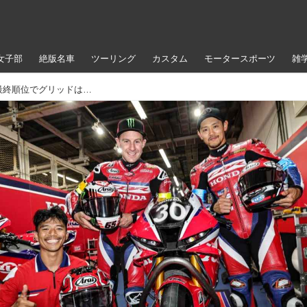
女子部
絶版名車
ツーリング
カスタム
モータースポーツ
雑
雨でトップ10トライアルは中止、予選最終順位でグリッドは決定。ポールポジションはHonda HRC【鈴鹿8耐】