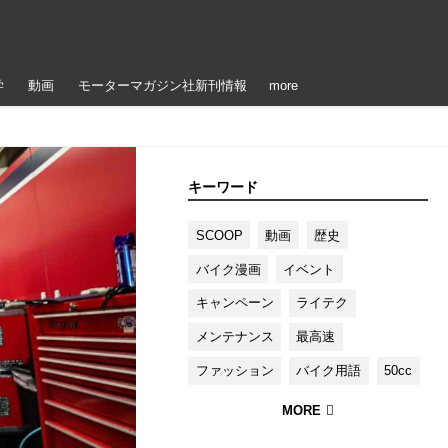
学
動画
モーターマガジン社新刊情報
more
キーワード
SCOOP
動画
歴史
バイク漫画
イベント
キャンペーン
ライテク
メンテナンス
最高速
ファッション
バイク用語
50cc