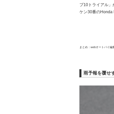
プ10トライアル
ケン30番のHon
まとめ：webオートバイ編
雨予報を覆せ