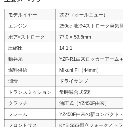
モデルイヤー
2027（オールニュー）
エンジン
250cc 液冷4ストローク単気筒D
ボア×ストローク
77.0 × 53.6mm
圧縮比
14.1:1
動弁系
YZF-R1由来ロッカーアーム
燃料供給
Mikuni FI（44mm）
潤滑
ドライサンプ
トランスミッション
常時噛合式5速
クラッチ
油圧式（YZ450F由来）
フレーム
YZ450F由来の新コンパクト
フロントサス
KYB SSS倒立フォーク／トラベ