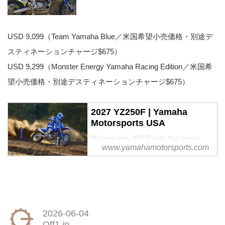
USD 9,099（Team Yamaha Blue／米国希望小売価格・別途デ
スティネーションチャージ$675）
USD 9,299（Monster Energy Yamaha Racing Edition／米国希
望小売価格・別途デスティネーションチャージ$675）
2027 YZ250F | Yamaha
Motorsports USA
Riding into 2027 with the most
www.yamahamotorsports.com
Supercross and Motocross
championships, the most shootout
wins, and a legacy of dominance,
the all-new YZ250F changes the
game ... again. Welcome to
advanced moto technology with a
2026-06-04
new engine producing more
Off1.jp