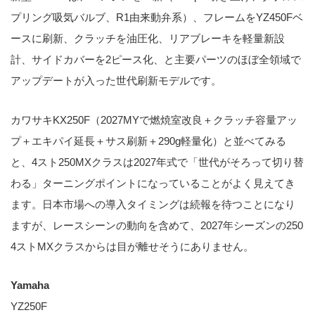
プリング吸気バルブ、R1由来動弁系）、フレームをYZ450Fベ
ースに刷新、クラッチを油圧化、リアブレーキを軽量新設
計、サイドカバーを2ピース化、と主要パーツのほぼ全領域で
アップデートが入った世代刷新モデルです。
カワサキKX250F（2027MYで燃焼室改良＋クラッチ容量アッ
プ＋エキパイ延長＋サス刷新＋290g軽量化）と並べてみる
と、4スト250MXクラスは2027年式で「世代がそろって切り替
わる」ターニングポイントになっていることがよく見えてき
ます。日本市場への導入タイミングは続報を待つことになり
ますが、レースシーンの動向を含めて、2027年シーズンの250
4ストMXクラスからは目が離せそうにありません。
Yamaha
YZ250F