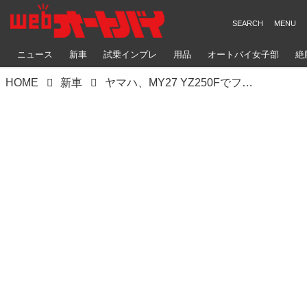
ニュース
新車
試乗インプレ
用品
オートバイ女子部
絶
HOME
新車
ヤマハ、MY27 YZ250Fでフルモデルチェンジ。新エンジンで衝撃の+700rpm