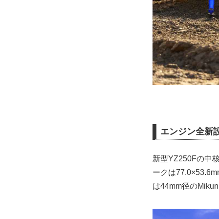
エンジン全新設
新型YZ250Fの中
ークは77.0×53
は44mm径のMiku