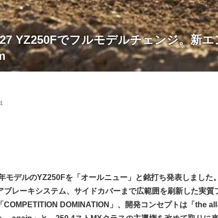
27 YZ250Fでフルモデルチェンジ。新
m
4
7年モデルのYZ250Fを「オールニュー」と銘打ち発表しまし
アブレーキシステム、サイドカバーまで広範囲を刷新した実質
PETITION DOMINATION」、開発コンセプトは「the all-n