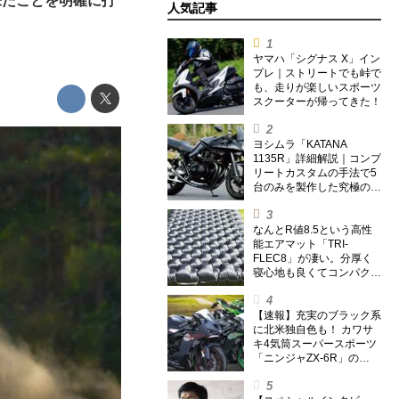
取りに来たことを明確に打
人気記事
ヤマハ「シグナス X」イン
プレ｜ストリートでも峠で
も、走りが楽しいスポーツ
スクーターが帰ってきた！
ヨシムラ「KATANA
1135R」詳細解説｜コンプ
リートカスタムの手法で5
台のみを製作した究極の銘
刀【ヨシムラ伝】
なんとR値8.5という高性
能エアマット「TRI-
FLEC8」が凄い。分厚く
寝心地も良くてコンパクト
なオールシーズン対応マッ
トを試してみた〈若林浩志
のスーパー・カブカブ・ダ
【速報】充実のブラック系
イアリーズ Vol.385〉
に北米独自色も！ カワサ
キ4気筒スーパースポーツ
「ニンジャZX-6R」の
2027年モデルを発表、2気
筒ニンジャも出たよ【海