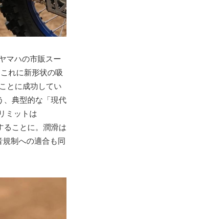
ヤマハの市販スー
。これに新形状の吸
ることに成功してい
う、典型的な「現代
リミットは
入することに。潤滑は
音規制への適合も同