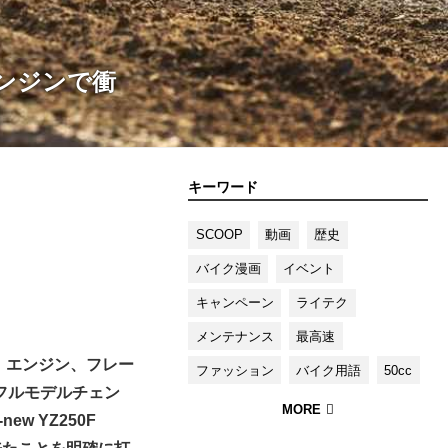
エンジンで衝
キーワード
SCOOP
動画
歴史
バイク漫画
イベント
キャンペーン
ライテク
メンテナンス
最高速
た。エンジン、フレー
ファッション
バイク用語
50cc
フルモデルチェン
ew YZ250F