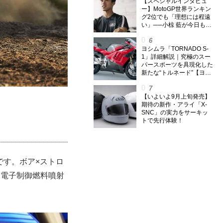
外】
【スペシャルインタビュ
ー】MotoGP世界ランキン
グ2位でも「理想には程遠
い」──小椋 藍が今日も走
り続ける理由
ヨシムラ「TORNADO S-
1」詳細解説｜究極のスー
パースポーツを具現化した
新たな“トルネード”【ヨシ
ムラ伝】
【いよいよ9月上旬発売】
期待の新作・アライ「X-
SNC」の実力をサーキッ
トで先行体験！
ンです。ボア×ストロ
1）。電子制御燃料噴射