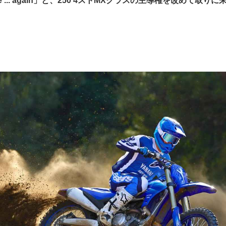
 game ... again」と、250 4ストMXクラスの主導権を改めて