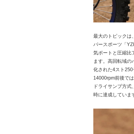
最大のトピックは
パースポーツ「Y
気ポートと圧縮比ア
ます。高回転域の
化された4スト2
14000rpm前
ドライサンプ方式
時に達成していま