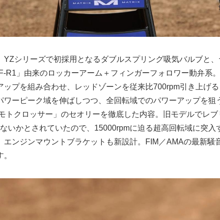
、YZシリーズで初採用となるダブルスプリング吸気バルブと、
ZF-R1」由来のロッカーアーム＋フィンガーフォロワー動弁系
ップを組み合わせ、レッドゾーンを従来比700rpm引き上げ
パワーピーク域を伸ばしつつ、全回転域でのパワーアップを狙
50モトクロッサー」のセオリーを徹底した内容。旧モデルでレブ
後ではないかとされていたので、15000rpmに迫る超高回転域に突
、エンジンマウントブラケットも新設計。FIM／AMAの最新騒
す。