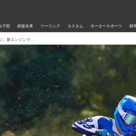
女子部
絶版名車
ツーリング
カスタム
モータースポーツ
雑
ヤマハ、MY27 YZ250Fでフルモデルチェンジ。新エンジンで衝撃の+700rpm