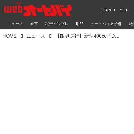
ニュース
新車
試乗インプレ
用品
オートバイ女子部
絶
HOME
ニュース
【限界走行】新型400cc『DR-Z4SM』の登場で再熱！ でも「スーパーモタードってなに？」と思ったらこの動画を見れば全部スッキリ!?【スズキのバイク！の動画ニュース】