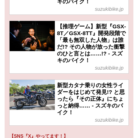
キのバイク！
suzukibike.jp
【推理ゲーム】新型『GSX-
8T／GSX-8TT』開発段階で
「最も無双した人物」は誰
だ!? その人物が放った衝撃
のひと言とは……!? - スズ
キのバイク！
suzukibike.jp
新型カタナ乗りの女性ライ
ダーをはじめて発見!? と思
ったら『その正体』にちょ
っと納得…… - スズキのバ
イク！
suzukibike.jp
【SNS『X』やってます！】