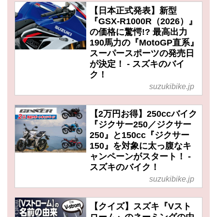
【日本正式発表】新型
『GSX-R1000R（2026）』
の価格に驚愕!? 最高出力
190馬力の『MotoGP直系』
スーパースポーツの発売日
が決定！ - スズキのバイ
ク！
suzukibike.jp
【2万円お得】250ccバイク
『ジクサー250／ジクサー
250』と150cc『ジクサー
150』を対象に太っ腹なキ
ャンペーンがスタート！ -
スズキのバイク！
suzukibike.jp
【クイズ】スズキ『Vスト