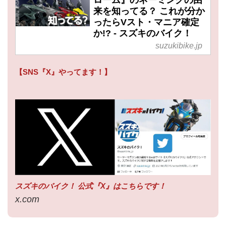
ローム』のネーミングの由
来を知ってる？ これが分か
ったらVスト・マニア確定
か!? - スズキのバイク！
suzukibike.jp
【SNS『X』やってます！】
スズキのバイク！ 公式『X』はこちらです！
x.com