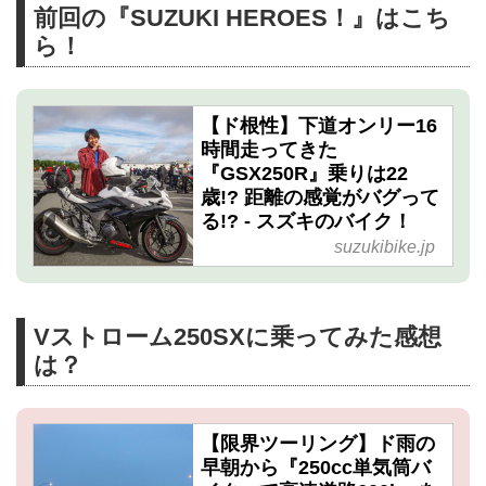
前回の『SUZUKI HEROES！』はこち
ら！
【ド根性】下道オンリー16
時間走ってきた
『GSX250R』乗りは22
歳!? 距離の感覚がバグって
る!? - スズキのバイク！
suzukibike.jp
Vストローム250SXに乗ってみた感想
は？
【限界ツーリング】ド雨の
早朝から『250cc単気筒バ