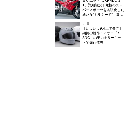
外】
ヨシムラ「TORNADO S-
1」詳細解説｜究極のスー
パースポーツを具現化した
新たな“トルネード”【ヨシ
ムラ伝】
【いよいよ9月上旬発売】
期待の新作・アライ「X-
SNC」の実力をサーキッ
トで先行体験！