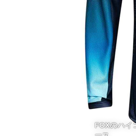
FOXのハ
ース