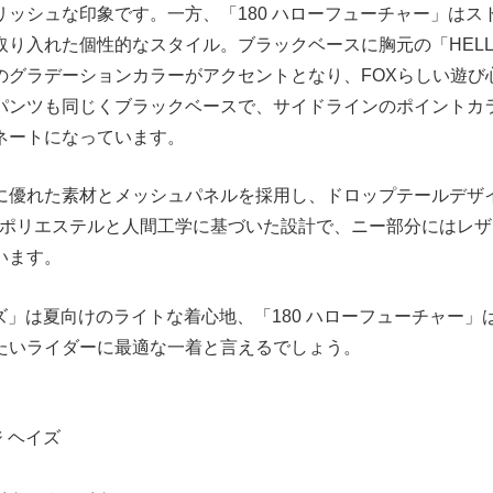
リッシュな印象です。一方、「180 ハローフューチャー」はス
り入れた個性的なスタイル。ブラックベースに胸元の「HELLO fu
のグラデーションカラーがアクセントとなり、FOXらしい遊び
パンツも同じくブラックベースで、サイドラインのポイントカ
ネートになっています。
に優れた素材とメッシュパネルを採用し、ドロップテールデザ
0Dポリエステルと人間工学に基づいた設計で、ニー部分にはレ
います。
イズ」は夏向けのライトな着心地、「180 ハローフューチャー
たいライダーに最適な一着と言えるでしょう。
ジ ヘイズ