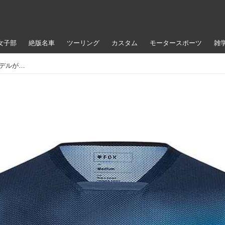
女子部
絶版名車
ツーリング
カスタム
モータースポーツ
雑
FOXのハイコスパモデル、180に通気性のいいエアモデルがリリース