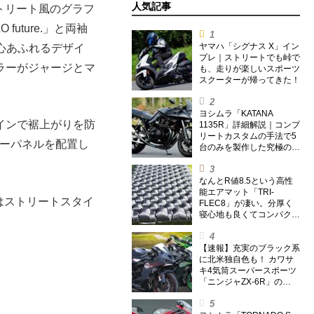
人気記事
トリート風のグラフ
ture.」と両袖
ヤマハ「シグナス X」イン
心あふれるデザイ
プレ｜ストリートでも峠で
ラーがジャージとマ
も、走りが楽しいスポーツ
スクーターが帰ってきた！
ヨシムラ「KATANA
インで裾上がりを防
1135R」詳細解説｜コンプ
リートカスタムの手法で5
ザーパネルを配置し
台のみを製作した究極の銘
刀【ヨシムラ伝】
なんとR値8.5という高性
能エアマット「TRI-
」はストリートスタイ
FLEC8」が凄い。分厚く
寝心地も良くてコンパクト
なオールシーズン対応マッ
トを試してみた〈若林浩志
のスーパー・カブカブ・ダ
【速報】充実のブラック系
イアリーズ Vol.385〉
に北米独自色も！ カワサ
キ4気筒スーパースポーツ
「ニンジャZX-6R」の
2027年モデルを発表、2気
筒ニンジャも出たよ【海