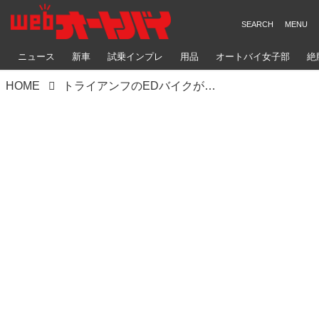
ニュース
新車
試乗インプレ
用品
オートバイ女子部
絶
HOME
トライアンフのEDバイクが正式にリリース、TF 250-Eは115万6000円で戦略的価格に