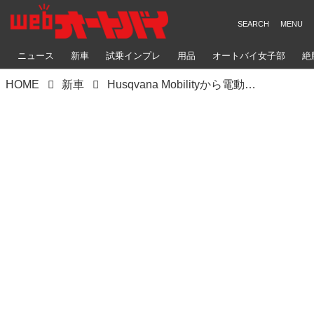
ニュース
新車
試乗インプレ
用品
オートバイ女子部
絶
HOME
新車
Husqvana Mobilityから電動オフロードバイク「Pioneer」が登場