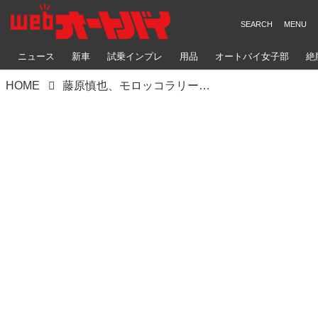
ニュース
新車
試乗インプレ
用品
オートバイ女子部
絶
HOME
藤原慎也、モロッコラリーへ挑戦 vol.5 サウジアラビアのようなステージ4