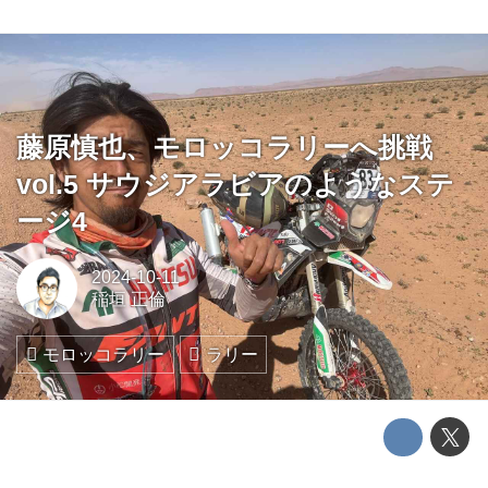
藤原慎也、モロッコラリーへ挑戦
vol.5 サウジアラビアのようなステ
ージ4
2024-10-11
稲垣 正倫
モロッコラリー
ラリー