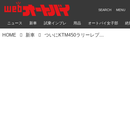
ニュース
新車
試乗インプレ
用品
オートバイ女子部
絶
HOME
新車
ついにKTM450ラリーレプリカがフルモデルチェンジ