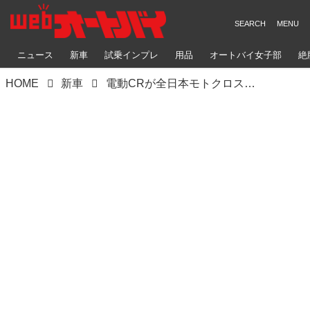
ニュース
新車
試乗インプレ
用品
オートバイ女子部
絶
HOME
新車
電動CRが全日本モトクロス オフビに“参戦”。トレイ・カナードがライダーに