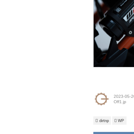
2023-05-2
Off1.jp
dirtnp
WP