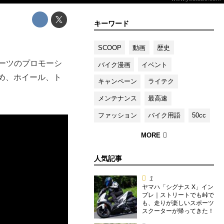
キーワード
SCOOP
動画
歴史
ーツのプロモーシ
バイク漫画
イベント
始め、ホイール、ト
キャンペーン
ライテク
メンテナンス
最高速
ファッション
バイク用語
50cc
人気記事
ヤマハ「シグナス X」イン
プレ｜ストリートでも峠で
も、走りが楽しいスポーツ
スクーターが帰ってきた！