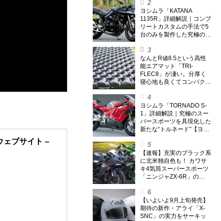
ヨシムラ「KATANA
1135R」詳細解説｜コンプ
リートカスタムの手法で5
台のみを製作した究極の銘
刀【ヨシムラ伝】
なんとR値8.5という高性
能エアマット「TRI-
FLEC8」が凄い。分厚く
寝心地も良くてコンパクト
なオールシーズン対応マッ
トを試してみた〈若林浩志
のスーパー・カブカブ・ダ
ヨシムラ「TORNADO S-
イアリーズ Vol.385〉
1」詳細解説｜究極のスー
パースポーツを具現化した
新たな“トルネード”【ヨシ
ムラ伝】
ェブサイト –
【速報】充実のブラック系
に北米独自色も！ カワサ
キ4気筒スーパースポーツ
「ニンジャZX-6R」の
2027年モデルを発表、2気
筒ニンジャも出たよ【海
外】
【いよいよ9月上旬発売】
期待の新作・アライ「X-
SNC」の実力をサーキッ