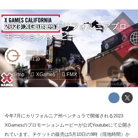
2023 XGamesカリフォルニアプロ
モーションムービー
2023-05-11
Off1.jp
dirtnp
XGames
FMX
www.youtube.com
今年7月にカリフォルニア州ベンチュラで開催される2023
XGamesのプロモーションムービーが公式Youtubeにて公開さ
れています。チケットの販売は5月10日の9時（現地時間）か