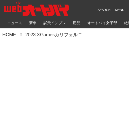
ニュース
新車
試乗インプレ
用品
オートバイ女子部
絶
HOME
2023 XGamesカリフォルニアプロモーションムービー