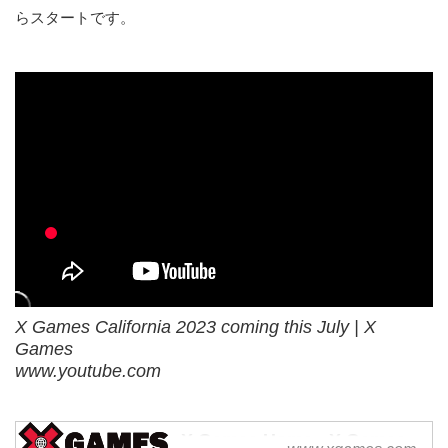
らスタートです。
X Games California 2023 coming this July | X
Games
www.youtube.com
X Games Home - X Games