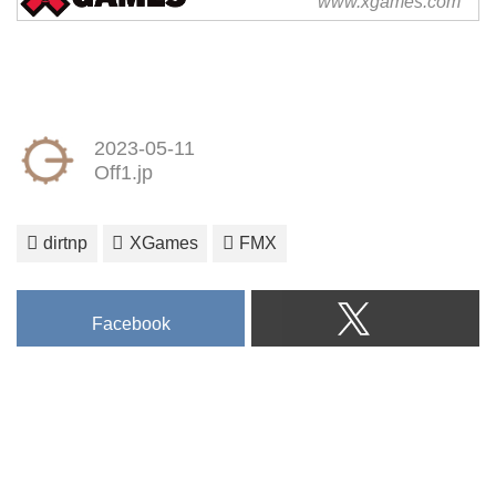
www.xgames.com
The ultimate destination for action
sports fans around the world and
the latest news on the global X
Games events. Discover the latest
news, highlights, and live
2023-05-11
coverage of the X Games, the
Off1.jp
premier action sports event
featuring the world's top at...
dirtnp
XGames
FMX
Facebook