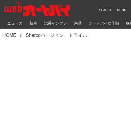
ニュース
新車
試乗インプレ
用品
オートバイ女子部
絶
HOME
Shercoバージョン、トライアル世界選手権第2戦ポルトガルハイライト