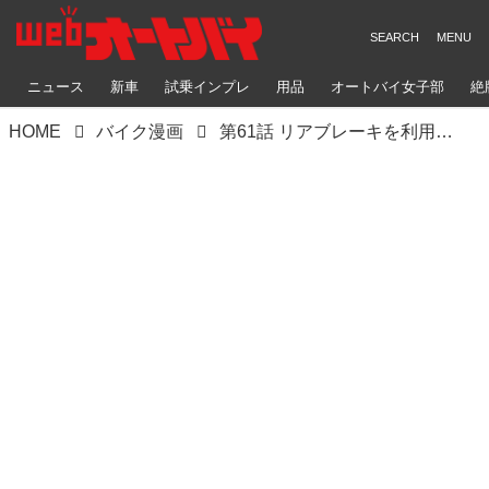
ニュース
新車
試乗インプレ
用品
オートバイ女子部
絶
HOME
バイク漫画
第61話 リアブレーキを利用したタイトターンの曲がり方 その③／マンガで学ぶライテク上達法『モトシーカーズ・カフェへ