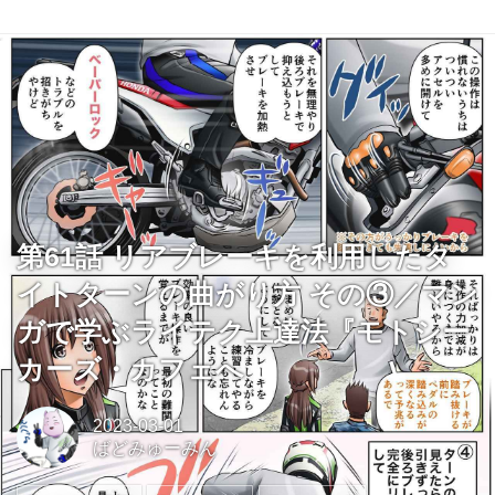
第61話 リアブレーキを利用したタ
イトターンの曲がり方 その③／マン
ガで学ぶライテク上達法『モトシー
カーズ・カフェへ
2023-03-01
ばどみゅーみん