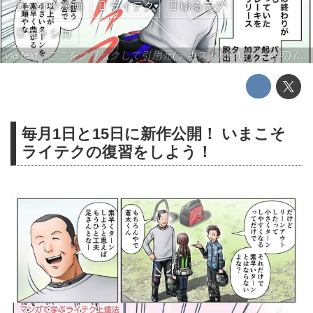
バイク漫画
ライテク
ゆるテク
モトシカ
via text - ここをクリックして引用元(テキスト)を入力(省略可) / site.to.link.com - ここをクリックして引用元を入力(省略可)
毎月1日と15日に新作公開！ いまこそ
ライテクの復習をしよう！