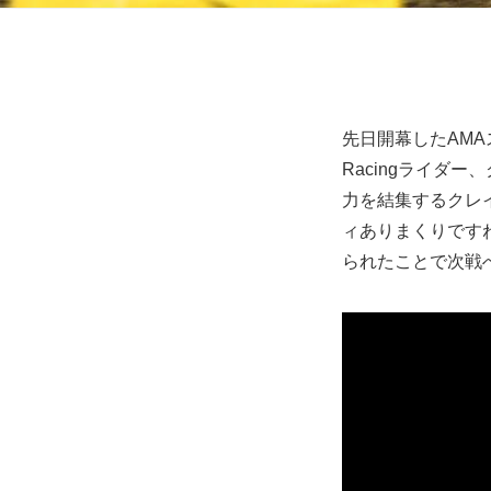
先日開幕したAMAスーパ
Racingライダ
力を結集するクレ
ィありまくりです
られたことで次戦