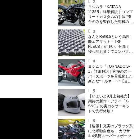
ヨシムラ「KATANA
1135R」詳細解説｜コンプ
リートカスタムの手法で5
台のみを製作した究極の銘
刀【ヨシムラ伝】
なんとR値8.5という高性
能エアマット「TRI-
FLEC8」が凄い。分厚く
寝心地も良くてコンパクト
なオールシーズン対応マッ
トを試してみた〈若林浩志
のスーパー・カブカブ・ダ
ヨシムラ「TORNADO S-
イアリーズ Vol.385〉
1」詳細解説｜究極のスー
パースポーツを具現化した
新たな“トルネード”【ヨシ
ムラ伝】
【いよいよ9月上旬発売】
期待の新作・アライ「X-
SNC」の実力をサーキッ
トで先行体験！
【速報】充実のブラック系
に北米独自色も！ カワサ
キ4気筒スーパースポーツ