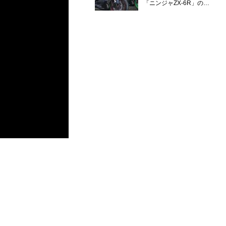
「ニンジャZX-6R」の
2027年モデルを発表、2気
筒ニンジャも出たよ【海
外】