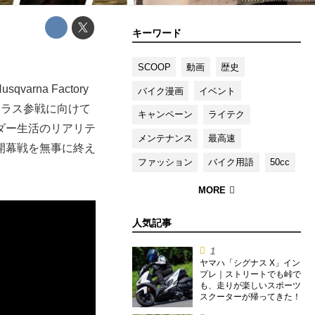
キーワード
SCOOP
動画
歴史
arna Factory
バイク漫画
イベント
0クラス参戦に向けて
キャンペーン
ライテク
ダー生活のリアリテ
メンテナンス
最高速
開幕戦を無事に終え
ファッション
バイク用語
50cc
人気記事
ヤマハ「シグナス X」イン
プレ｜ストリートでも峠で
も、走りが楽しいスポーツ
スクーターが帰ってきた！