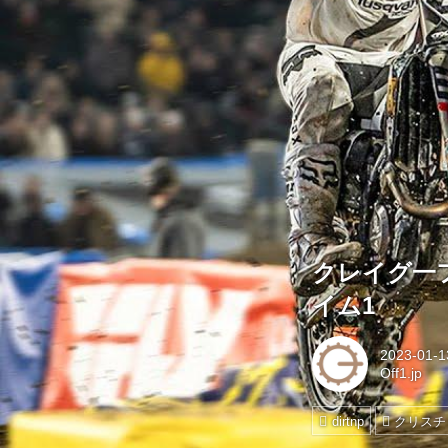
クレイグ一
イム1
2023-01-1
Off1.jp
dirtnp
クリスチ