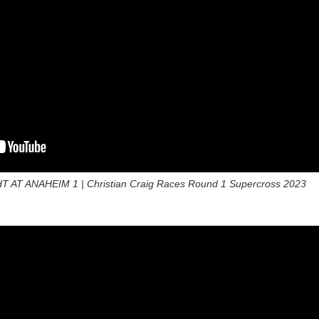
AT ANAHEIM 1 | Christian Craig Races Round 1 Supercross 2023