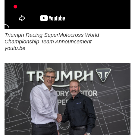
に進んでいることが表明されまし
た。
テストライダーに起用されている
のは、AMAスーパークロス／モト
クロスのレジェンドであるリッキ
Triumph Racing SuperMotocross World
ー・カーマイケルと、エンデュー
Championship Team Announcement
ロ世界チャンピオンに5度輝いた
youtu.be
イヴァン・セルバンデスです。2
人は2022年5月末に、イギリスで
トライアンフ・ファクトリー...