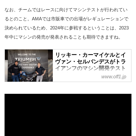
なお、チームではレースに向けてマシンテストが行われてい
るとのこと。AMAでは市販車での出場がレギュレーションで
決められているため、2024年に参戦するということは、2023
年中にマシンの発売が発表されることも期待できますね。
リッキー・カーマイケルとイ
ヴァン・セルバンデスがトラ
イアンフのマシン開発テスト
に参加 - Off1.jp（オフワン・
www.off1.jp
ドット・ジェイピー）
2022年6月1日、トライアンフモ
ーターサイクルズジャパンが最新
プロトタイプの開発テストを行っ
ていることを公表。同社は2021
年にモトクロスとエンデューロバ
イクの開発を発表しており、今回
のリリースでマシンの開発が着実