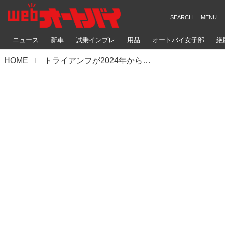
ニュース
新車
試乗インプレ
用品
オートバイ女子部
絶
HOME
トライアンフが2024年からAMA SX/MXシリーズに参戦表明