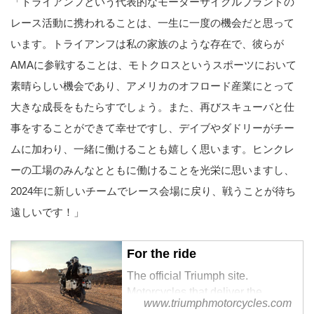
「トライアンフという代表的なモーターサイクルブランドの
レース活動に携われることは、一生に一度の機会だと思って
います。トライアンフは私の家族のような存在で、彼らが
AMAに参戦することは、モトクロスというスポーツにおいて
素晴らしい機会であり、アメリカのオフロード産業にとって
大きな成長をもたらすでしょう。また、再びスキューバと仕
事をすることができて幸せですし、デイブやダドリーがチー
ムに加わり、一緒に働けることも嬉しく思います。ヒンクレ
ーの工場のみんなとともに働けることを光栄に思いますし、
2024年に新しいチームでレース会場に戻り、戦うことが待ち
遠しいです！」
For the ride
The official Triumph site.
Motorcycles that deliver the
www.triumphmotorcycles.com
complete riding experience. View