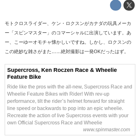
モトクロスライダー、ケン・ロクスンがカナダの玩具メーカ
ー「スピンマスター」のコマーシャルに出演しています。あ
ー、こーゆーオモチャ懐かしいですね。しかし、ロクスンの
この絶妙な雑さがまた……絶対撮影は一発OKだったはず。
Supercross, Ken Roczen Race & Wheelie
Feature Bike
Ride like the pros with the all-new, Supercross Race and
Wheelie Feature Bikes with Rider! With rev-up
performance, tilt the rider’s helmet forward for straight
line speed or backwards to pop into an epic wheelie.
Recreate the action of live Supercross events with your
own Official Supercross Race and Wheelie
www.spinmaster.com