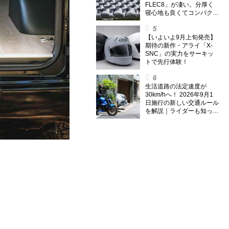
FLEC8」が凄い。分厚く
寝心地も良くてコンパクト
なオールシーズン対応マッ
トを試してみた〈若林浩志
のスーパー・カブカブ・ダ
【いよいよ9月上旬発売】
イアリーズ Vol.385〉
期待の新作・アライ「X-
SNC」の実力をサーキッ
トで先行体験！
生活道路の法定速度が
30km/hへ！ 2026年9月1
日施行の新しい交通ルール
を解説｜ライダーも知って
おくべきポイントをチェッ
ク！