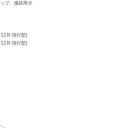
リップ、接続用ダ
年12月-現行型)
年12月-現行型)