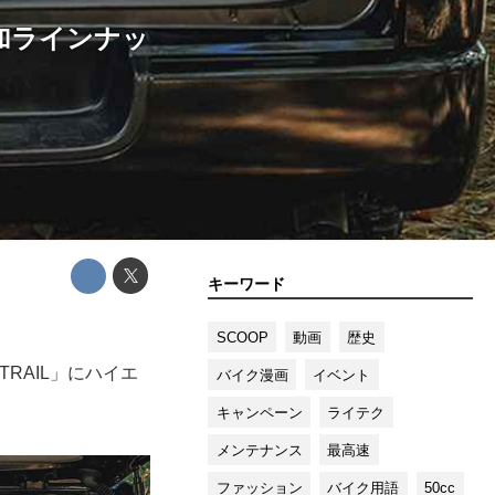
加ラインナッ
キーワード
SCOOP
動画
歴史
RAIL」にハイエ
バイク漫画
イベント
キャンペーン
ライテク
メンテナンス
最高速
ファッション
バイク用語
50cc