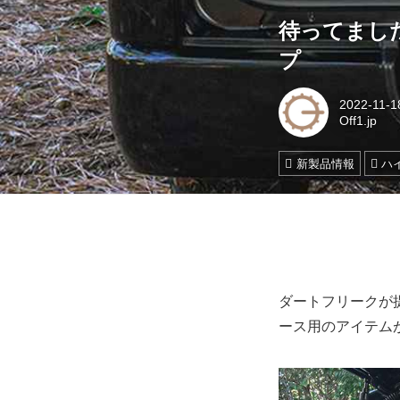
待ってまし
プ
2022-11-1
Off1.jp
新製品情報
ハ
ダートフリークが提
ース用のアイテム