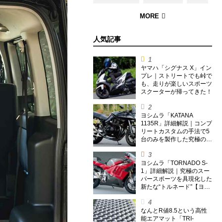
人気記事
ヤマハ「シグナス X」イン
プレ｜ストリートでも峠で
も、走りが楽しいスポーツ
スクーターが帰ってきた！
ヨシムラ「KATANA
1135R」詳細解説｜コンプ
リートカスタムの手法で5
台のみを製作した究極の銘
刀【ヨシムラ伝】
ヨシムラ「TORNADO S-
1」詳細解説｜究極のスー
パースポーツを具現化した
新たな“トルネード”【ヨシ
ムラ伝】
なんとR値8.5という高性
能エアマット「TRI-