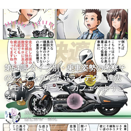
第54話 タイプ別・乗車姿勢の考察そ
の2／マンガで学ぶライテク上達法
『モトシーカーズ・カフェへようこ
そ！』
2022-11-15
ばどみゅーみん