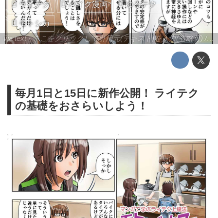
ライテク
バイク漫画
ゆるテク
モトシカ
via text - ここをクリックして引用元(テキスト)を入力(省略可) / site.to.link.com - ここをクリックして引用元を入力(省略可)
毎月1日と15日に新作公開！ ライテク
の基礎をおさらいしよう！