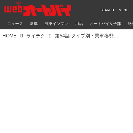
ニュース
新車
試乗インプレ
用品
オートバイ女子部
絶
HOME
ライテク
第54話 タイプ別・乗車姿勢の考察その2／マンガで学ぶライテク上達法『モトシーカーズ・カフェへようこそ！』