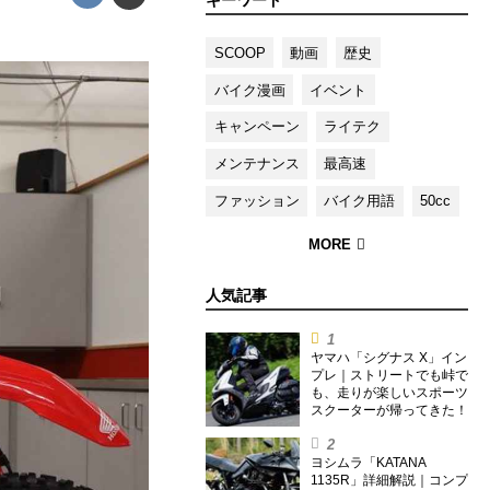
キーワード
SCOOP
動画
歴史
バイク漫画
イベント
キャンペーン
ライテク
メンテナンス
最高速
ファッション
バイク用語
50cc
人気記事
ヤマハ「シグナス X」イン
プレ｜ストリートでも峠で
も、走りが楽しいスポーツ
スクーターが帰ってきた！
ヨシムラ「KATANA
1135R」詳細解説｜コンプ