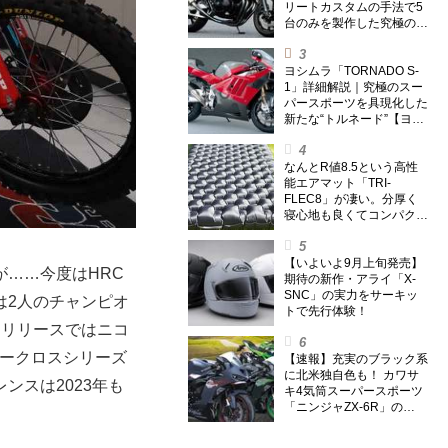
リートカスタムの手法で5
台のみを製作した究極の銘
刀【ヨシムラ伝】
ヨシムラ「TORNADO S-
1」詳細解説｜究極のスー
パースポーツを具現化した
新たな“トルネード”【ヨシ
ムラ伝】
なんとR値8.5という高性
能エアマット「TRI-
FLEC8」が凄い。分厚く
寝心地も良くてコンパクト
なオールシーズン対応マッ
トを試してみた〈若林浩志
のスーパー・カブカブ・ダ
【いよいよ9月上旬発売】
……今度はHRC
イアリーズ Vol.385〉
期待の新作・アライ「X-
SNC」の実力をサーキッ
は2人のチャンピオ
トで先行体験！
ン。リリースではニコ
パークロスシリーズ
【速報】充実のブラック系
に北米独自色も！ カワサ
ンスは2023年も
キ4気筒スーパースポーツ
「ニンジャZX-6R」の
2027年モデルを発表、2気
筒ニンジャも出たよ【海