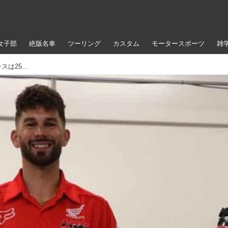
女子部
絶版名車
ツーリング
カスタム
モータースポーツ
雑
コルト・ニコルス、HRCに移籍。ジェット・ローレンスは250残留