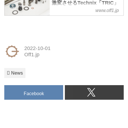
激変させるTechnix「TRIC」
- Off1.jp（オフワン・ドッ
www.off1.jp
ト・ジェイピー）
トレールマシンは、様々な制限を
背負って作られる。技術者達が、
思いの丈を性能にこめたとした
ら、CRF450Lが生まれたわけだ
2022-10-01
が、あれは本当にスペシャルなマ
Off1.jp
シン。通常のトレールマシンは、
手に入りやすい価格を実現しなが
ら用途に合わせた性能を突き詰め
News
る。CRF250Lに課された制限は
重く、オフロードをスポーツ走行
したい人には、サスペンションが
Facebook
プアであることは否めないとこ
ろ。だが、このたび登場を控えて
いる「TRIC」なら、9万8000円で
まるでレーサーのようなオープン
カートリッジ化ができるというの