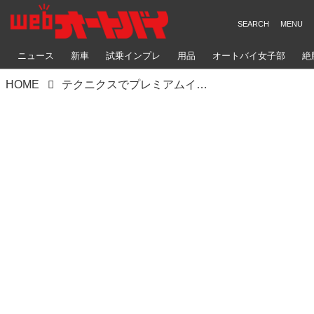
ニュース
新車
試乗インプレ
用品
オートバイ女子部
絶
HOME
テクニクスでプレミアムイベントを開催、デモバイクに乗れてスクールも受けられる