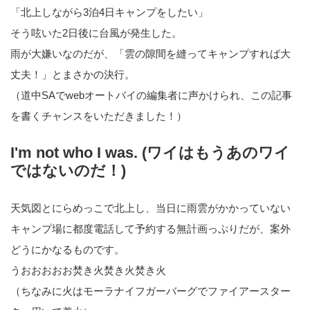
「北上しながら3泊4日キャンプをしたい」
そう呟いた2日後に台風が発生した。
雨が大嫌いなのだが、「雲の隙間を縫ってキャンプすれば大
丈夫！」とまさかの決行。
（道中SAでwebオートバイの編集者に声かけられ、この記事
を書くチャンスをいただきました！）
I'm not who I was. (ワイはもうあのワイ
ではないのだ！)
天気図とにらめっこで北上し、当日に雨雲がかかっていない
キャンプ場に都度電話して予約する無計画っぷりだが、案外
どうにかなるものです。
うおおおおお焚き火焚き火焚き火
（ちなみに火はモーラナイフガーバーグでファイアースター