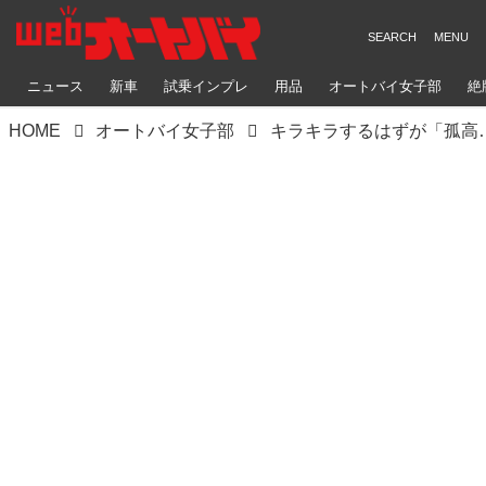
ニュース
新車
試乗インプレ
用品
オートバイ女子部
絶
HOME
オートバイ女子部
キラキラするはずが「孤高なるキャ