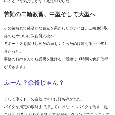
い！という気持ちが芽生えたのでした。
苦難の二輪教習、中型そして大型へ
その後晴れて経済的な独立を果たしたカナイは、二輪免許取
得のためついに教習所入校へ！
冬ボーナスを握りしめその扉をくぐったのは凍える2020年12
月だった。
事務のお姉さんから説明を受ける「最短で18時間で免許取得
ができます」
ふーん？余裕じゃん？
そして儚くもその自信はすぐに打ち砕かれた。
バイクを指定の場所まで押していけない！バイクを倒す！起
こせん！DVと疑われるほどの痣痣痣！クランクで見たことの