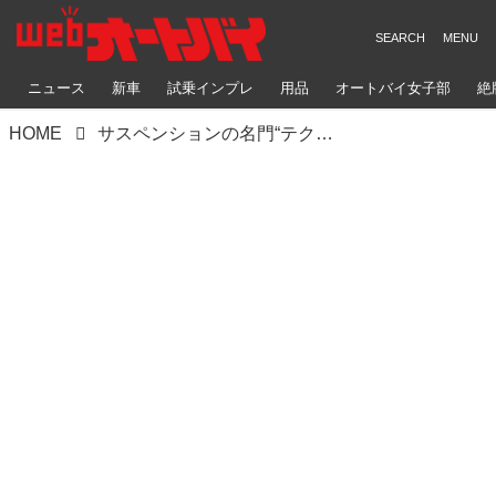
ニュース
新車
試乗インプレ
用品
オートバイ女子部
絶
HOME
サスペンションの名門“テクニクス”が移転オープン。これまでの2倍以上の規模に