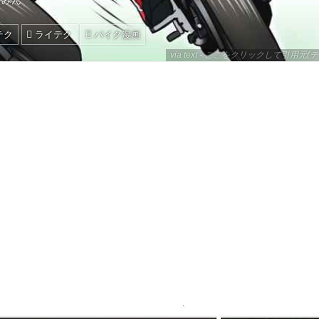
ーみん
テク
ライテク
バイク漫画
via text - ここをクリックして引用元(テ