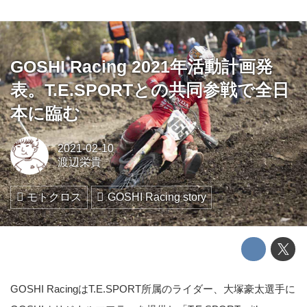
GOSHI Racing 2021年活動計画発
表。T.E.SPORTとの共同参戦で全日
本に臨む
2021-02-10
渡辺栄貴
モトクロス
GOSHI Racing story
GOSHI RacingはT.E.SPORT所属のライダー、大塚豪太選手に