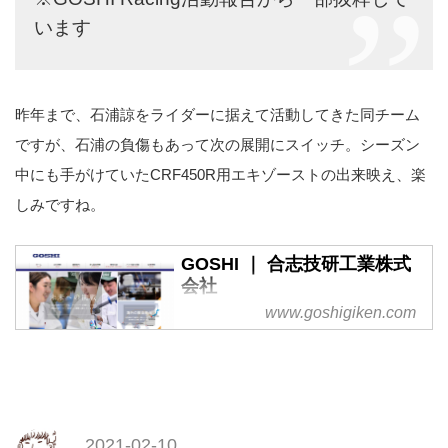
います
昨年まで、石浦諒をライダーに据えて活動してきた同チーム
ですが、石浦の負傷もあって次の展開にスイッチ。シーズン
中にも手がけていたCRF450R用エキゾーストの出来映え、楽
しみですね。
GOSHI ｜ 合志技研工業株式
会社
www.goshigiken.com
熊本県合志市。合志技研工業株式
会社（GOSHI)は長年培ってきた
独自の技術と若いエネルギーを最
大限に活かし、新しい技術を取り
入れながら二輪部品や四輪部品、
汎用製品等部品など世界へ向けて
2021-02-10