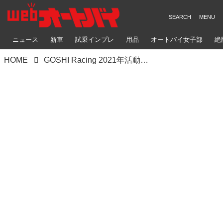
ニュース
新車
試乗インプレ
用品
オートバイ女子部
絶
HOME
GOSHI Racing 2021年活動計画発表。T.E.SPORTとの共同参戦で全日本に臨む