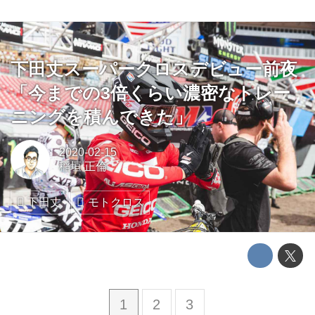
下田丈スーパークロスデビュー前夜
「今までの3倍くらい濃密なトレー
ニングを積んできた」
2020-02-15
稲垣 正倫
下田丈
モトクロス
1
2
3