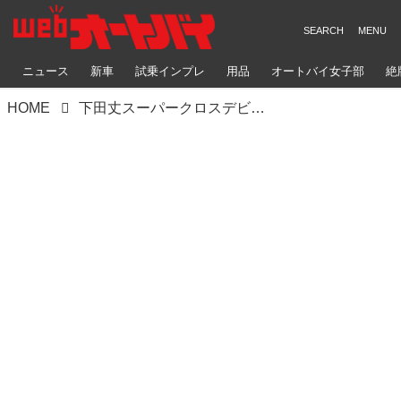
ニュース
新車
試乗インプレ
用品
オートバイ女子部
絶
HOME
下田丈スーパークロスデビュー前夜「今までの3倍くらい濃密なトレーニングを積んできた」