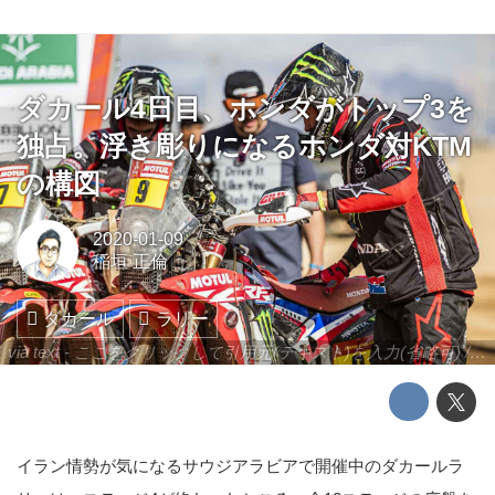
ダカール4日目、ホンダがトップ3を
独占。浮き彫りになるホンダ対KTM
の構図
2020-01-09
稲垣 正倫
ダカール
ラリー
via text - ここをクリックして引用元(テキスト)を入力(省略可) / site.to.link.com - ここをクリックして引用元を入力(省略可)
イラン情勢が気になるサウジアラビアで開催中のダカールラ