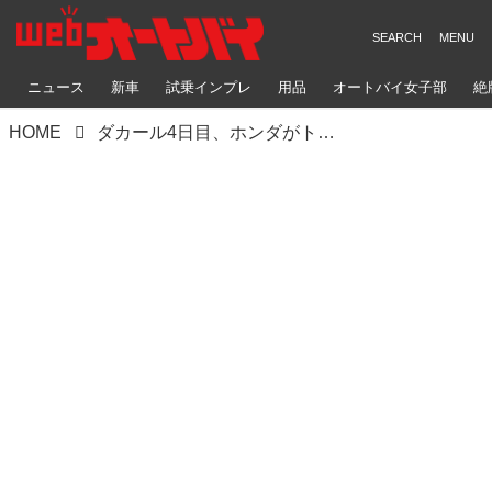
ニュース
新車
試乗インプレ
用品
オートバイ女子部
絶
HOME
ダカール4日目、ホンダがトップ3を独占。浮き彫りになるホンダ対KTMの構図