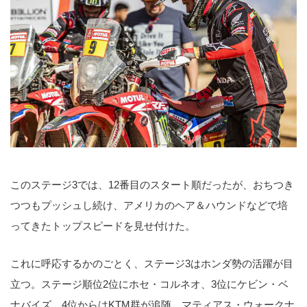
このステージ3では、12番目のスタート順だったが、おちつき
つつもプッシュし続け、アメリカのヘア＆ハウンドなどで培
ってきたトップスピードを見せ付けた。
これに呼応するかのごとく、ステージ3はホンダ勢の活躍が目
立つ。ステージ順位2位にホセ・コルネオ、3位にケビン・ベ
ナバイズ。4位からはKTM群が追随、マティアス・ウォークナ