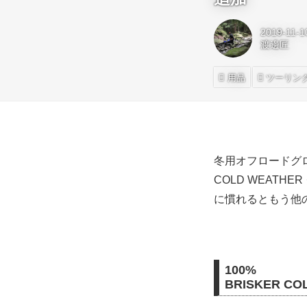
2019-11-1
渡邊匠
用品
ツーリン
冬用オフロードグロ
COLD WEAT
に慣れるともう他
100%
BRISKER C