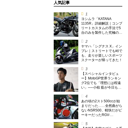
人気記事
ヨシムラ「KATANA
1135R」詳細解説｜コンプ
リートカスタムの手法で5
台のみを製作した究極の銘
刀【ヨシムラ伝】
ヤマハ「シグナス X」イン
プレ｜ストリートでも峠で
も、走りが楽しいスポーツ
スクーターが帰ってきた！
【スペシャルインタビュ
ー】MotoGP世界ランキン
グ2位でも「理想には程遠
い」──小椋 藍が今日も走
り続ける理由
あの頃の2スト500ccが始
まりだった……全然曲がら
ないNSR500、軽快だがピ
ーキーだったRGV-
Γ500【ノブ青木のA.M.R.
(アオキマニアックレーシ