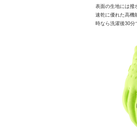
表面の生地には撥
速乾に優れた高機
時なら洗濯後30