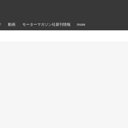
学
動画
モーターマガジン社新刊情報
more