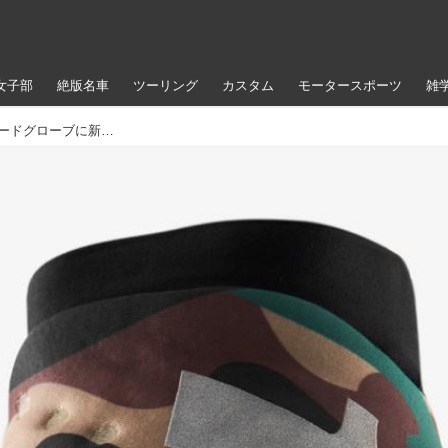
女子部
絶版名車
ツーリング
カスタム
モータースポーツ
雑
防風性と操作性の両立。100%の冬用オフロードグローブに新色が追加