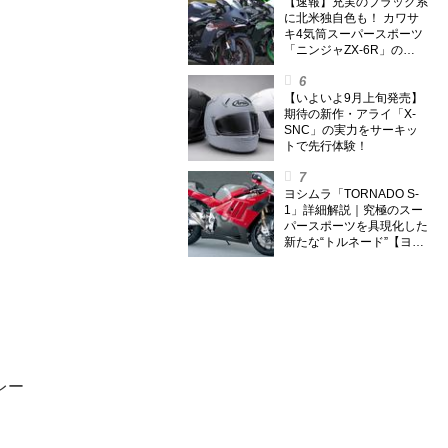
ング) Vol.1】
【速報】充実のブラック系
に北米独自色も！ カワサ
キ4気筒スーパースポーツ
「ニンジャZX-6R」の
2027年モデルを発表、2気
筒ニンジャも出たよ【海
外】
【いよいよ9月上旬発売】
期待の新作・アライ「X-
SNC」の実力をサーキッ
トで先行体験！
ヨシムラ「TORNADO S-
1」詳細解説｜究極のスー
パースポーツを具現化した
新たな“トルネード”【ヨシ
ムラ伝】
レー