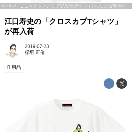
via text - ここをクリックして引用元(テキスト)を入力(省略可) / site.to.link.com - ここをクリックして引用元を入力(省略可)
江口寿史の「クロスカブTシャツ」
が再入荷
2019-07-23
稲垣 正倫
用品