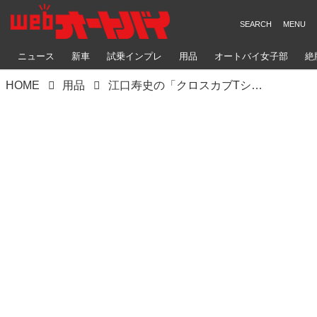
ニュース
新車
試乗インプレ
用品
オートバイ女子部
絶
HOME
用品
江口寿史の「クロスカブTシャツ」が再入荷