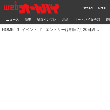
ニュース
新車
試乗インプレ
用品
オートバイ女子部
絶
HOME
イベント
エントリーは明日7月20日締め切り！ MAX ZONE mini第3戦は7月25日（木）開催！