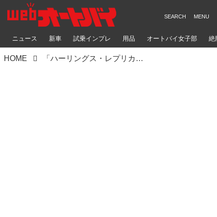
ニュース
新車
試乗インプレ
用品
オートバイ女子部
絶
HOME
「ハーリングス・レプリカ」なる、最強のKTMを買う方法