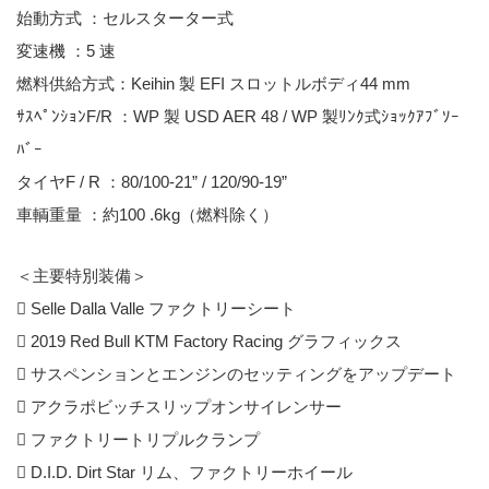
始動方式 ：セルスターター式
変速機 ：5 速
燃料供給方式：Keihin 製 EFI スロットルボディ44 mm
ｻｽﾍﾟﾝｼｮﾝF/R ：WP 製 USD AER 48 / WP 製ﾘﾝｸ式ｼｮｯｸｱﾌﾞｿｰ
ﾊﾞｰ
タイヤF / R ：80/100-21” / 120/90-19”
車輌重量 ：約100 .6kg（燃料除く）
＜主要特別装備＞
 Selle Dalla Valle ファクトリーシート
 2019 Red Bull KTM Factory Racing グラフィックス
 サスペンションとエンジンのセッティングをアップデート
 アクラポビッチスリップオンサイレンサー
 ファクトリートリプルクランプ
 D.I.D. Dirt Star リム、ファクトリーホイール