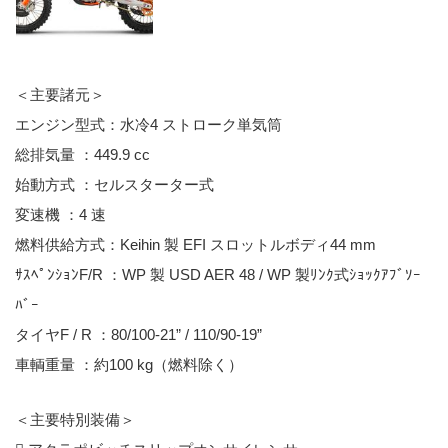
＜主要諸元＞
エンジン型式：水冷4 ストローク単気筒
総排気量 ：449.9 cc
始動方式 ：セルスターター式
変速機 ：4 速
燃料供給方式：Keihin 製 EFI スロットルボディ44 mm
ｻｽﾍﾟﾝｼｮﾝF/R ：WP 製 USD AER 48 / WP 製ﾘﾝｸ式ｼｮｯｸｱﾌﾞｿｰ
ﾊﾞｰ
タイヤF / R ：80/100-21” / 110/90-19”
車輌重量 ：約100 kg（燃料除く）
＜主要特別装備＞