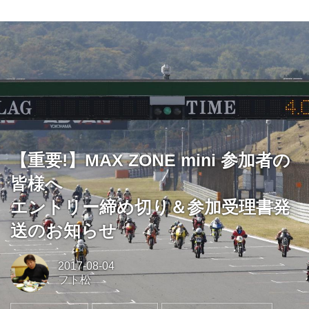
【重要!】MAX ZONE mini 参加者の
皆様へ
エントリー締め切り＆参加受理書発
送のお知らせ
2017-08-04
フト松