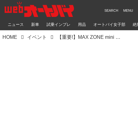
ニュース
新車
試乗インプレ
用品
オートバイ女子部
絶
HOME
イベント
【重要!】MAX ZONE mini 参加者の皆様へ エントリー締め切り＆参加受理書発送のお知らせ