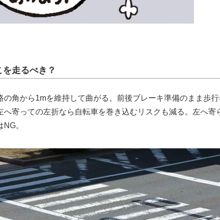
こを走るべき？
路の角から1mを維持して曲がる。前後ブレーキ準備のまま歩行
左へ寄っての左折なら自転車を巻き込むリスクも減る。左へ寄
はNG。