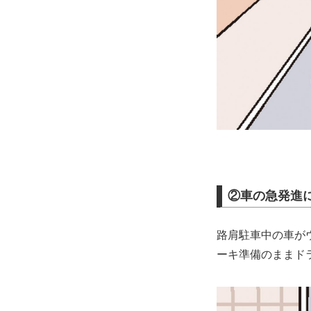
②車の急発進
路肩駐車中の車が
ーキ準備のままド