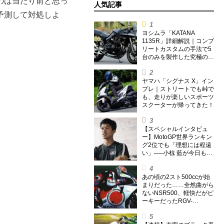
のは当たり前と思っ
人気記事
予測して対処しよ
ヨシムラ「KATANA
1135R」詳細解説｜コンプ
リートカスタムの手法で5
台のみを製作した究極の銘
刀【ヨシムラ伝】
ヤマハ「シグナス X」イン
プレ｜ストリートでも峠で
も、走りが楽しいスポーツ
スクーターが帰ってきた！
【スペシャルインタビュ
ー】MotoGP世界ランキン
グ2位でも「理想には程遠
い」──小椋 藍が今日も走
り続ける理由
あの頃の2スト500ccが始
まりだった……全然曲がら
ないNSR500、軽快だがピ
ーキーだったRGV-
Γ500【ノブ青木のA.M.R.
(アオキマニアックレーシ