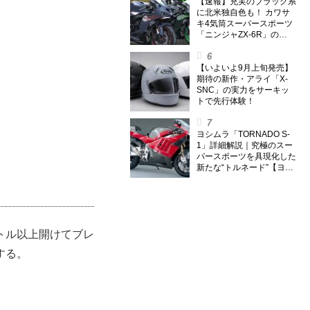
ング) Vol.1】
【速報】充実のブラック系
に北米独自色も！ カワサ
キ4気筒スーパースポーツ
「ニンジャZX-6R」の
2027年モデルを発表、2気
筒ニンジャも出たよ【海
外】
【いよいよ9月上旬発売】
期待の新作・アライ「X-
SNC」の実力をサーキッ
トで先行体験！
ヨシムラ「TORNADO S-
1」詳細解説｜究極のスー
パースポーツを具現化した
新たな“トルネード”【ヨシ
ムラ伝】
トル以上開けてブレ
する。