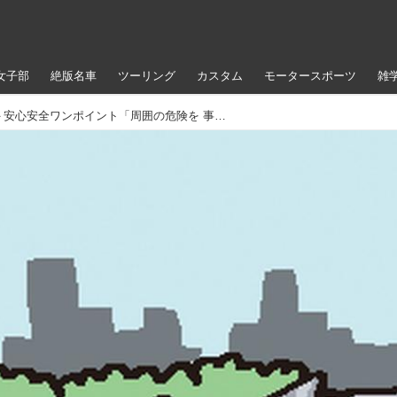
女子部
絶版名車
ツーリング
カスタム
モータースポーツ
雑
＜IQライディング＞安心安全ワンポイント「周囲の危険を 事前に察知しよう！」