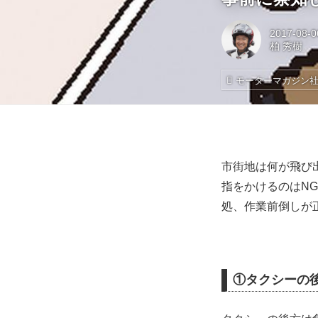
2017-08-0
柏 秀樹
モーターマガジン
市街地は何が飛び
指をかけるのはN
処、作業前倒しが
①タクシーの