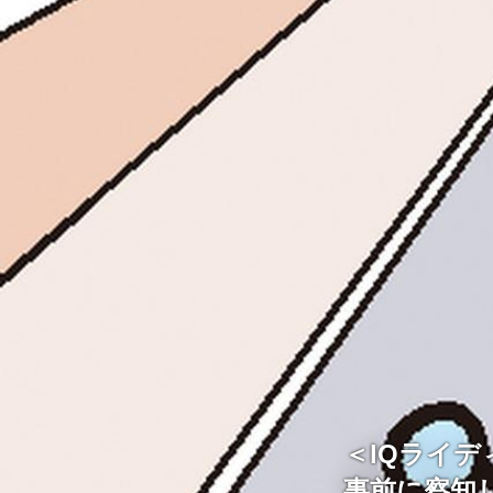
＜IQライ
事前に察知