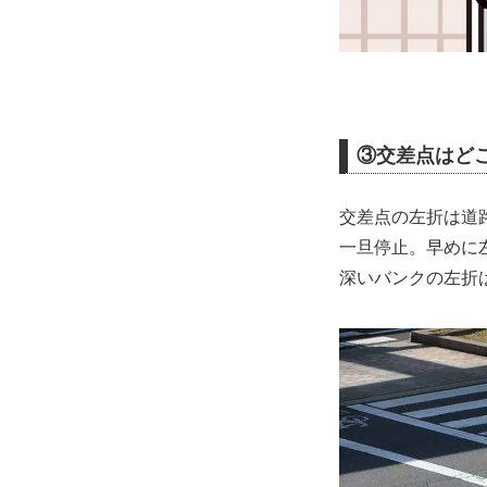
③交差点はど
交差点の左折は道
一旦停止。早めに
深いバンクの左折