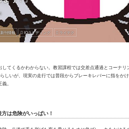
6
社新刊情報
IQライディング
ライテク
出してくるかわからない。教習課程では交差点通過とコーナリ
Gらしいが、現実の走行では普段からブレーキレバーに指をか
正義。
後方は危険がいっぱい！