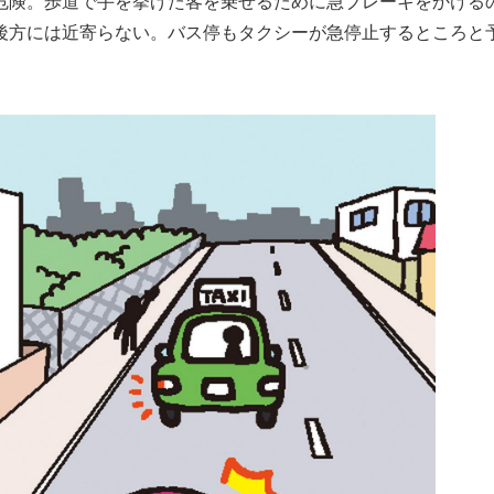
危険。歩道で手を挙げた客を乗せるために急ブレーキをかける
後方には近寄らない。バス停もタクシーが急停止するところと