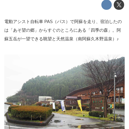
電動アシスト自転車 PAS（パス）で阿蘇を走り、宿泊したの
は「あそ望の郷」からすぐのところにある「四季の森」。阿
蘇五岳が一望できる眺望と天然温泉（南阿蘇久木野温泉）♪