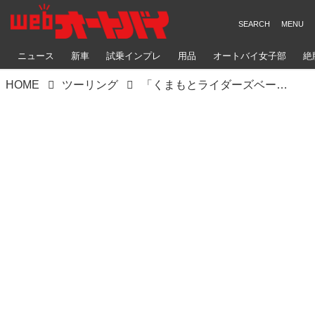
ニュース
新車
試乗インプレ
用品
オートバイ女子部
絶
HOME
ツーリング
「くまもとライダーズベース」に行ってきました！