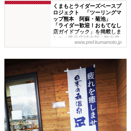
くまもとライダーズベースプ
ロジェクト 「ツーリングマ
ップ熊本 阿蘇・菊池」
「ライダー歓迎！おもてなし
店ガイドブック」を掲載しま
した / 県北広域本部 / 熊本県
www.pref.kumamoto.jp