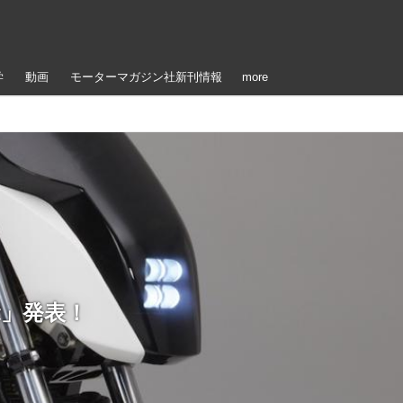
学
動画
モーターマガジン社新刊情報
more
st」発表！