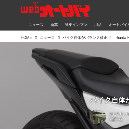
ニュース
新車
試乗インプレ
用品
オートバイ
HOME
ニュース
バイク自体がバランス補正!? 「Honda Rid
バイク自体がバ
2017-01-0
福田 稔