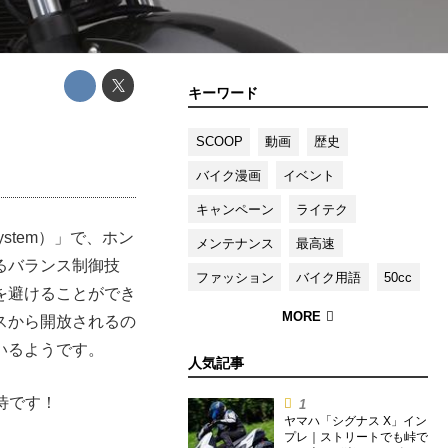
キーワード
SCOOP
動画
歴史
バイク漫画
イベント
キャンペーン
ライテク
system）」で、ホン
メンテナンス
最高速
るバランス制御技
ファッション
バイク用語
50cc
を避けることができ
スから開放されるの
いるようです。
人気記事
期待です！
ヤマハ「シグナス X」イン
プレ｜ストリートでも峠で