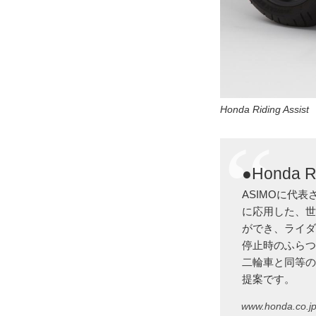
Honda Riding Assist
●Honda Ri
ASIMOに代
に応用した、
ができ、ライ
停止時のふら
二輪車と同等
提案です。
www.honda.co.j