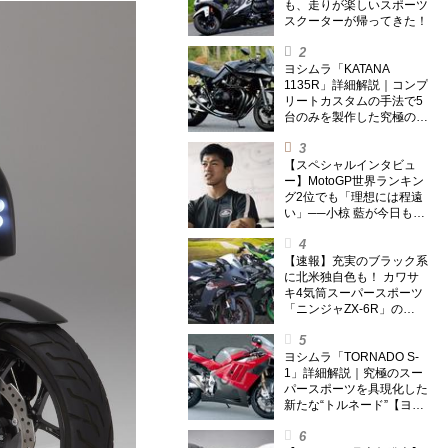
も、走りが楽しいスポーツ
スクーターが帰ってきた！
ヨシムラ「KATANA
1135R」詳細解説｜コンプ
リートカスタムの手法で5
台のみを製作した究極の銘
刀【ヨシムラ伝】
【スペシャルインタビュ
ー】MotoGP世界ランキン
グ2位でも「理想には程遠
い」──小椋 藍が今日も走
り続ける理由
【速報】充実のブラック系
に北米独自色も！ カワサ
キ4気筒スーパースポーツ
「ニンジャZX-6R」の
2027年モデルを発表、2気
筒ニンジャも出たよ【海
外】
ヨシムラ「TORNADO S-
1」詳細解説｜究極のスー
パースポーツを具現化した
新たな“トルネード”【ヨシ
ムラ伝】