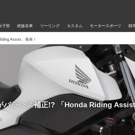
女子部
絶版名車
ツーリング
カスタム
モータースポーツ
雑
ing Assist」発表！
ランス補正!? 「Honda Riding Assi
6