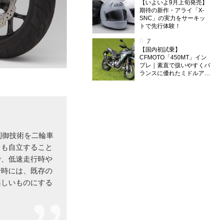
【いよいよ9月上旬発売】
期待の新作・アライ「X-
SNC」の実力をサーキッ
トで先行体験！
【国内初試乗】
CFMOTO「450MT」イン
プレ｜素直で扱いやすくバ
ランスに優れたミドルアド
ベンチャー！
制御技術を二輪車
ても自立すること
で、低速走行時や
行時には、既存の
楽しいものにする