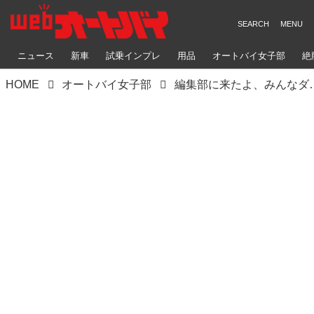
ニュース
新車
試乗インプレ
用品
オートバイ女子部
絶
HOME
オートバイ女子部
編集部に来たよ、みんな