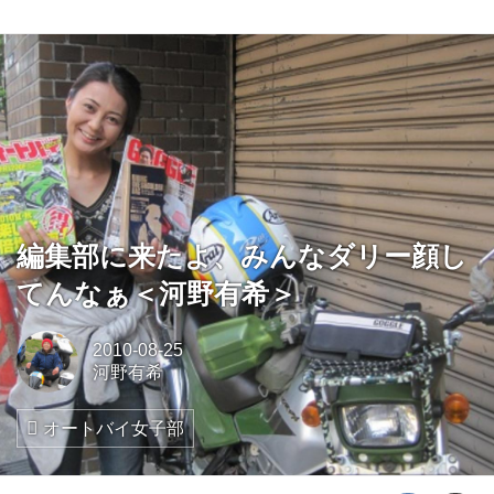
編集部に来たよ、みんなダリー顔し
てんなぁ＜河野有希＞
2010-08-25
河野有希
オートバイ女子部