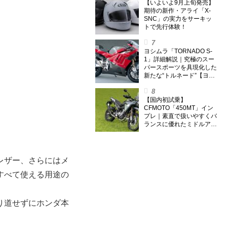
外】
【いよいよ9月上旬発売】
期待の新作・アライ「X-
SNC」の実力をサーキッ
トで先行体験！
ヨシムラ「TORNADO S-
1」詳細解説｜究極のスー
パースポーツを具現化した
新たな“トルネード”【ヨシ
ムラ伝】
【国内初試乗】
CFMOTO「450MT」イン
プレ｜素直で扱いやすくバ
ランスに優れたミドルアド
ベンチャー！
レザー、さらにはメ
すべて使える用途の
り道せずにホンダ本