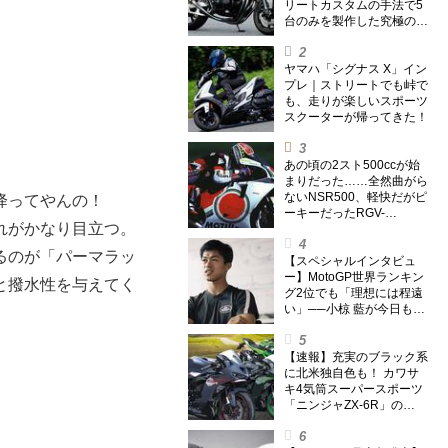
リートカスタムの手法で5
台のみを製作した究極の銘
刀【ヨシムラ伝】
ヤマハ「シグナス X」イン
プレ｜ストリートでも峠で
も、走りが楽しいスポーツ
スクーターが帰ってきた！
あの頃の2スト500ccが始
まりだった……全然曲がら
ないNSR500、軽快だがピ
降ってやんの！
ーキーだったRGV-
れがかなり目立つ。
Γ500【ノブ青木のA.M.R.
(アオキマニアックレーシ
るのが「パーマラッ
ング) Vol.1】
【スペシャルインタビュ
ー】MotoGP世界ランキン
と撥水性を与えてく
グ2位でも「理想には程遠
い」──小椋 藍が今日も走
り続ける理由
【速報】充実のブラック系
に北米独自色も！ カワサ
キ4気筒スーパースポーツ
「ニンジャZX-6R」の
2027年モデルを発表、2気
筒ニンジャも出たよ【海