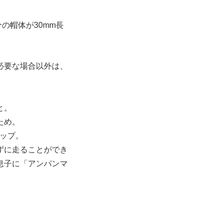
の帽体が30mm長
必要な場合以外は、
と。
ため。
ップ。
ずに走ることができ
息子に「アンパンマ