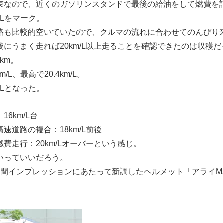
束なので、近くのガソリンスタンドで最後の給油をして燃費を
m/Lをマーク。
路も比較的空いていたので、クルマの流れに合わせてのんびり
にうまく走れば20km/L以上走ることを確認できたのは収穫だ
km。
/L、最高で20.4km/L。
m/Lとなった。
6km/L台
速道路の複合：18km/L前後
費走行：20km/Lオーバーという感じ。
いっていいだろう。
週間インプレッションにあたって新調したヘルメット「アライM