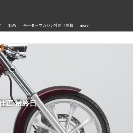
学
動画
モーターマガジン社新刊情報
more
藤佳正 最終日