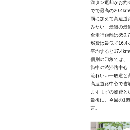
満タン返却がお約
でで最高の20.4k
雨に加えて高速道
みたい。最後の最後
全走行距離は850.7
燃費は最低で16.4km
平均すると17.4k
個別の印象では、
街中の渋滞路中心：1
流れいい一般道と高
高速道路中心で省燃
まずまずの燃費と
最後に、今回の1
言。