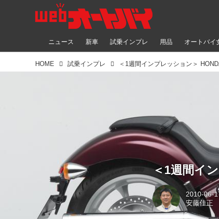
ニュース
新車
試乗インプレ
用品
オートバイ
HOME
試乗インプレ
＜1週間インプ
2010-06-1
安藤佳正