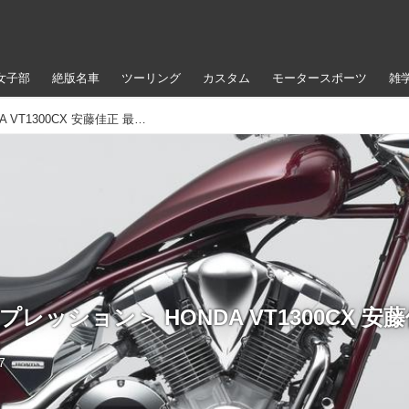
女子部
絶版名車
ツーリング
カスタム
モータースポーツ
雑
＜1週間インプレッション＞ HONDA VT1300CX 安藤佳正 最終日
レッション＞ HONDA VT1300CX 安
7